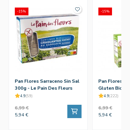
-15%
-15%
Pan Flores Sarraceno Sin Sal
Pan Flores Sa
300g - Le Pain Des Fleurs
Gluten Bio 30
Des Fleurs
4.9
(59)
4.9
(222)
6,99 €
6,99 €
5,94 €
5,94 €