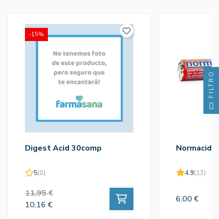
-15%
FILTRO
Digest Acid 30comp
Normacid 
5
(0)
4.9
(13)
11,95 €
6,00 €
10,16 €