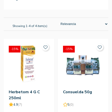
Showing 1-4 of 4 item(s)
-15%
-15%
Herbetom 4 G C
Consuelda 50g
250ml
4.9
(7)
5
(0)