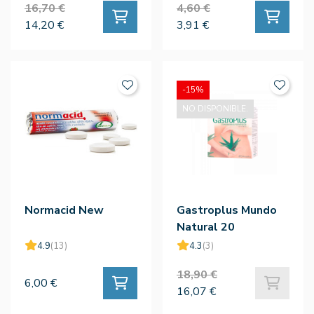
16,70 €
4,60 €
14,20 €
3,91 €
-15%
NO DISPONIBLE.
Normacid New
Gastroplus Mundo
Natural 20
Ampollas
4.9
(13)
4.3
(3)
18,90 €
6,00 €
16,07 €