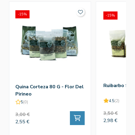
-15%
-15%
Ruibarbo 90g
Quina Corteza 80 G - Flor Del
Pirineo
4.5
(2)
5
(0)
3,50 €
3,00 €
2,98 €
2,55 €