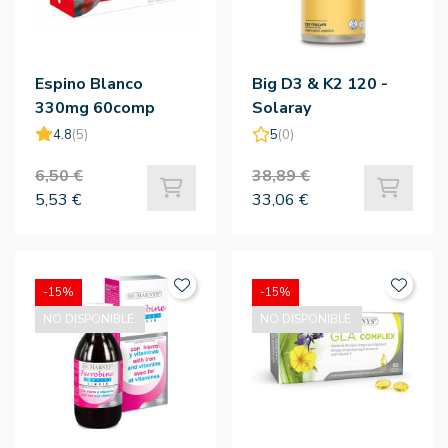
Espino Blanco
Big D3 & K2 120 -
330mg 60comp
Solaray
4.8
(5)
5
(0)
6,50 €
38,89 €
5,53 €
33,06 €
-15%
-15%
NO DISPONIBLE.
NO DISPONIBLE.