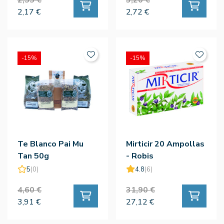
2,17 €
2,72 €
-15%
-15%
Te Blanco Pai Mu
Mirticir 20 Ampollas
Tan 50g
- Robis
5
(0)
4.8
(6)
4,60 €
31,90 €
3,91 €
27,12 €