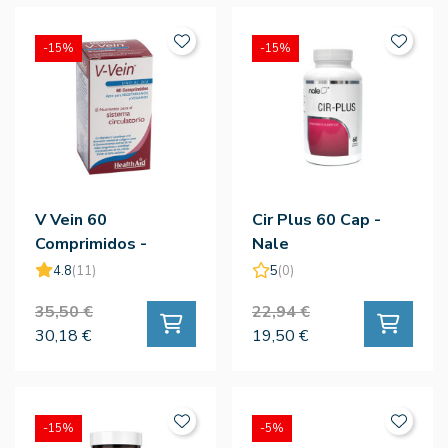
-15%
-15%
V Vein 60
Cir Plus 60 Cap -
Comprimidos -
Nale
HealthAid
4.8
(11)
5
(0)
35,50 €
22,94 €
30,18 €
19,50 €
-15%
-5%