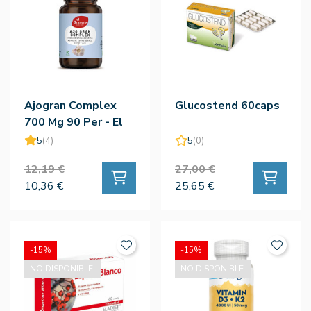
Ajogran Complex
Glucostend 60caps
700 Mg 90 Per - El
Granero
5
(4)
5
(0)
12,19 €
27,00 €
10,36 €
25,65 €
-15%
-15%
NO DISPONIBLE.
NO DISPONIBLE.