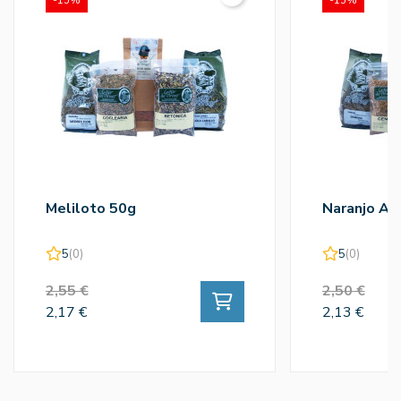
-15%
-15%
Meliloto 50g
Naranjo Am
5
(0)
5
(0)
2,55 €
2,50 €
2,17 €
2,13 €