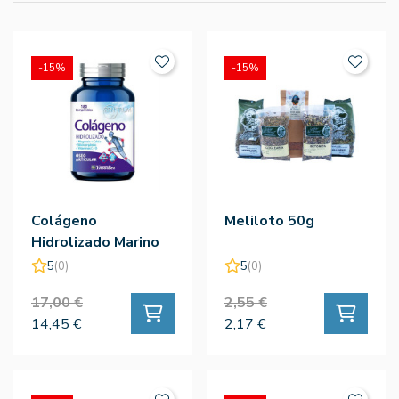
-15%
-15%
Colágeno
Meliloto 50g
Hidrolizado Marino
180comp - Zentrum
5
(0)
5
(0)
17,00 €
2,55 €
14,45 €
2,17 €