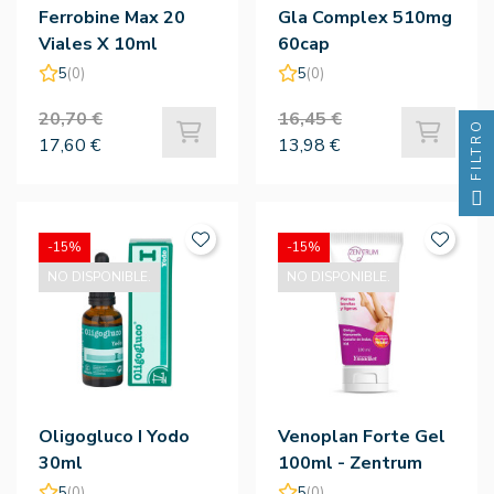
Ferrobine Max 20
Gla Complex 510mg
Viales X 10ml
60cap
5
(0)
5
(0)
20,70 €
16,45 €
FILTRO
17,60 €
13,98 €
-15%
-15%
NO DISPONIBLE.
NO DISPONIBLE.
Oligogluco I Yodo
Venoplan Forte Gel
30ml
100ml - Zentrum
5
(0)
5
(0)