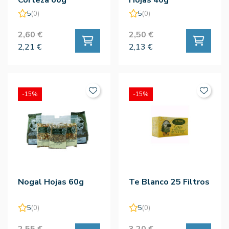
5
(0)
5
(0)
2,60 €
2,50 €
2,21 €
2,13 €
-15%
-15%
Nogal Hojas 60g
Te Blanco 25 Filtros
5
(0)
5
(0)
2,55 €
3,20 €