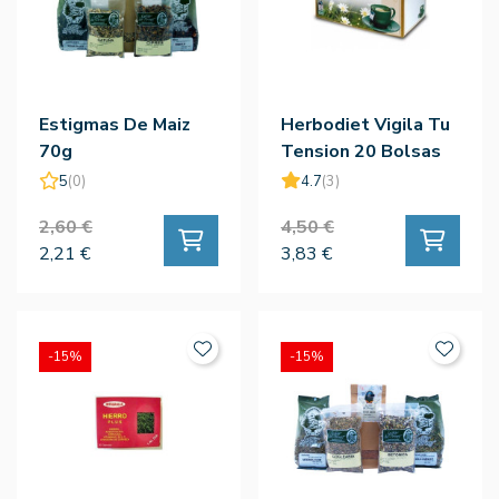
Estigmas De Maiz
Herbodiet Vigila Tu
70g
Tension 20 Bolsas
5
(0)
4.7
(3)
2,60 €
4,50 €
2,21 €
3,83 €
-15%
-15%