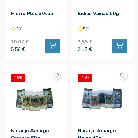
Hierro Plus 30cap
Judias Vainas 50g
5
(0)
5
(0)
10,07 €
2,55 €
8,56 €
2,17 €
-15%
-15%
Naranjo Amargo
Naranjo Amargo
Corteza 60g
Hojas 40g