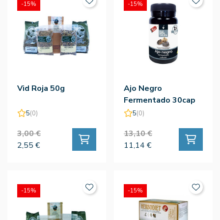
-15%
-15%
Vid Roja 50g
Ajo Negro
Fermentado 30cap
5
(0)
5
(0)
3,00 €
13,10 €
2,55 €
11,14 €
-15%
-15%