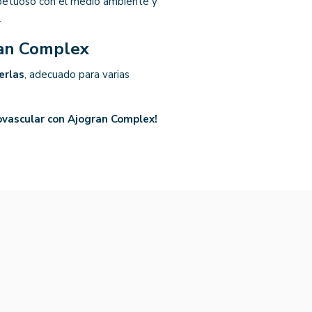
spetuoso con el medio ambiente y
.
ran Complex
erlas
, adecuado para varias
ovascular con Ajogran Complex!
NO DISPO
-15%