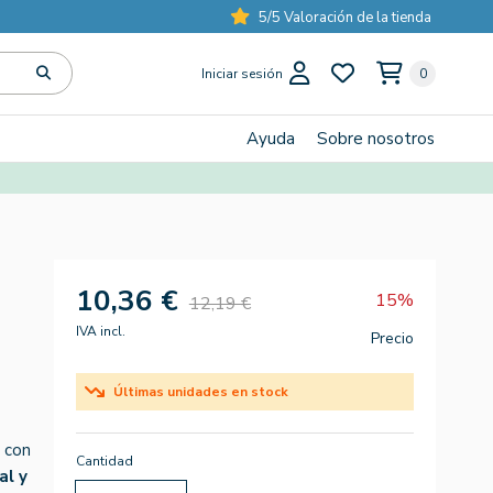
5/5 Valoración de la tienda
Iniciar sesión
0
Ayuda
Sobre nosotros
10,36 €
15%
12,19 €
IVA incl.
Precio
Últimas unidades en stock
 con
Cantidad
al y