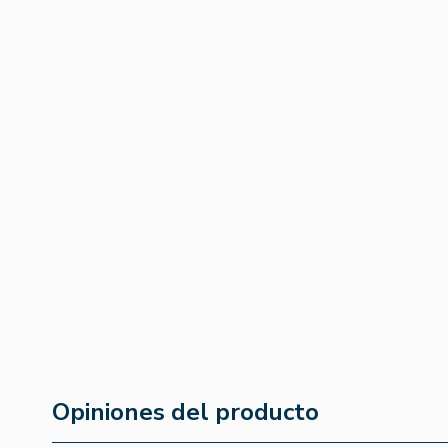
Ajo Puro Perlas
Espino + Ajo + O
120comp
500mg 50per - 
Essential
4.8
(19)
4.9
(52)
15,30 €
8,10 €
13,01 €
6,89 €
Opiniones del producto