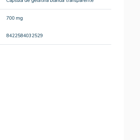
Cápsula de gelatina blanda transparente
700 mg
8422584032529