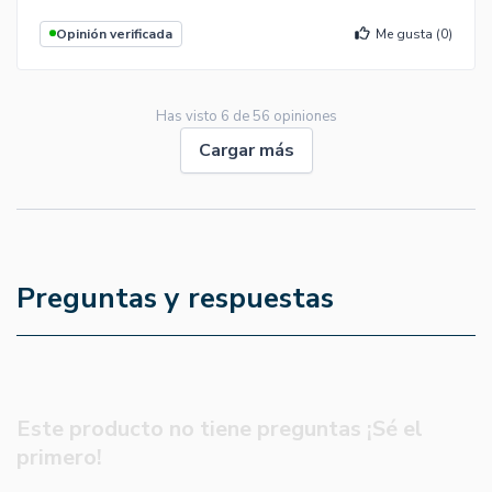
Opinión verificada
Me gusta (
0
)
Has visto
6
de
56
opiniones
Cargar más
Preguntas y respuestas
Este producto no tiene preguntas ¡Sé el
primero!