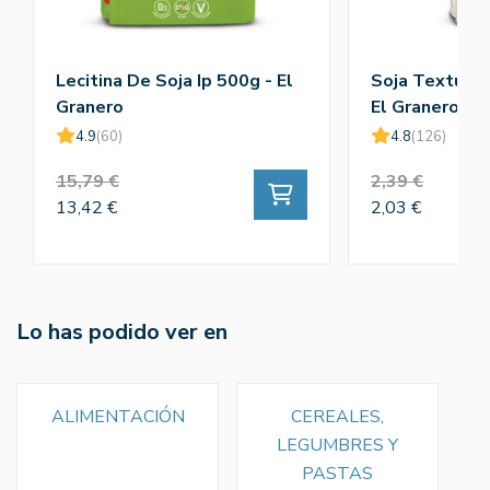
Lecitina De Soja Ip 500g - El
Soja Texturiz
Granero
El Granero
4.9
(60)
4.8
(126)
15,79 €
2,39 €
13,42 €
2,03 €
Lo has podido ver en
ALIMENTACIÓN
CEREALES,
LEGUMBRES Y
PASTAS