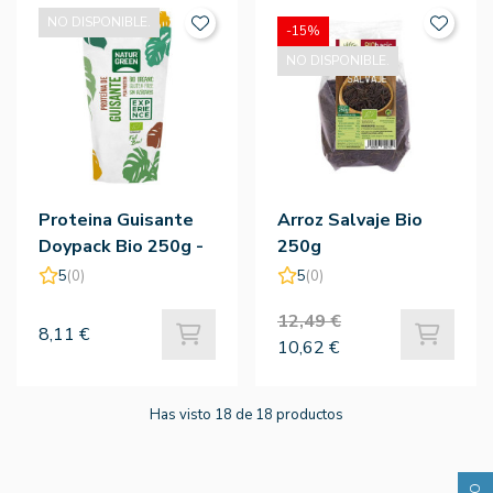
NO DISPONIBLE.
-15%
NO DISPONIBLE.
Proteina Guisante
Arroz Salvaje Bio
Doypack Bio 250g -
250g
Naturgreen
5
(0)
5
(0)
12,49 €
8,11 €
10,62 €
Has visto 18 de 18 productos