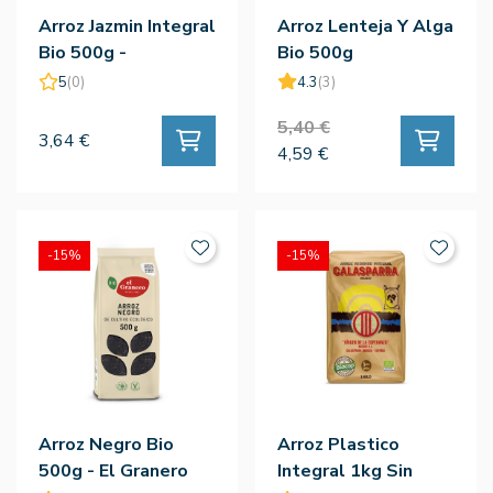
Arroz Jazmin Integral
Arroz Lenteja Y Alga
Bio 500g -
Bio 500g
Naturgreen
5
(0)
4.3
(3)
5,40 €
3,64 €
4,59 €
-15%
-15%
Arroz Negro Bio
Arroz Plastico
500g - El Granero
Integral 1kg Sin