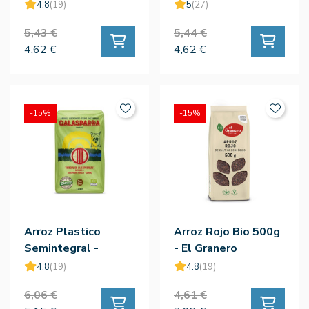
Gluten - Calasparra
4.8
(19)
5
(27)
5,43 €
5,44 €
4,62 €
4,62 €
-15%
-15%
Arroz Plastico
Arroz Rojo Bio 500g
Semintegral -
- El Granero
Calasparra
4.8
(19)
4.8
(19)
6,06 €
4,61 €