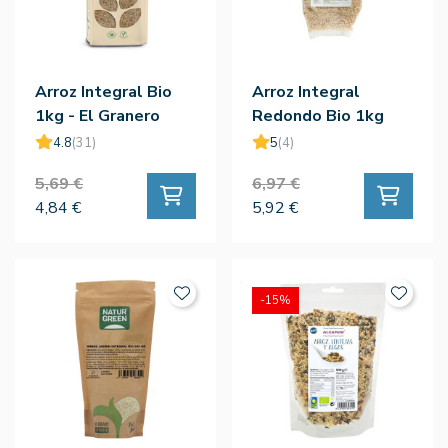
Arroz Integral Bio
Arroz Integral
1kg - El Granero
Redondo Bio 1kg
4.8
(31)
5
(4)
5,69 €
6,97 €
4,84 €
5,92 €
-15%