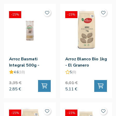
-15%
-15%
Arroz Basmati
Arroz Blanco Bio 1kg
Integral 500g -
- El Granero
Biocop
4.6
(10)
5
(0)
3,35 €
6,01 €
2,85 €
5,11 €
-15%
-15%