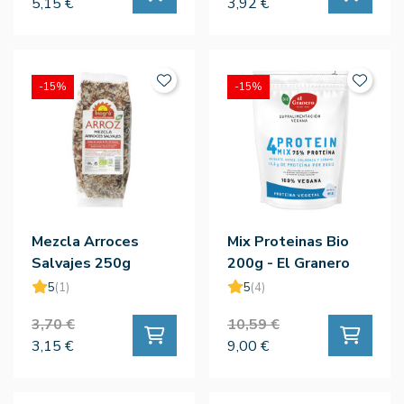
5,15 €
3,92 €
-15%
-15%
Mezcla Arroces
Mix Proteinas Bio
Salvajes 250g
200g - El Granero
5
(1)
5
(4)
3,70 €
10,59 €
3,15 €
9,00 €