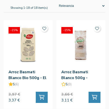
Showing 1-18 of 18 item(s)
-15%
-15%
Arroz Basmati
Arroz Basmati
Blanco Bio 500g - El
Blanco 500g -
Granero
Biocop
5
(6)
5
(0)
3,97 €
3,66 €
3,37 €
3,11 €