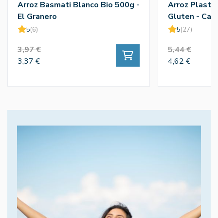
Arroz Basmati Blanco Bio 500g -
Arroz Plastic
El Granero
Gluten - Cal
5
(6)
5
(27)
3,97 €
5,44 €
3,37 €
4,62 €