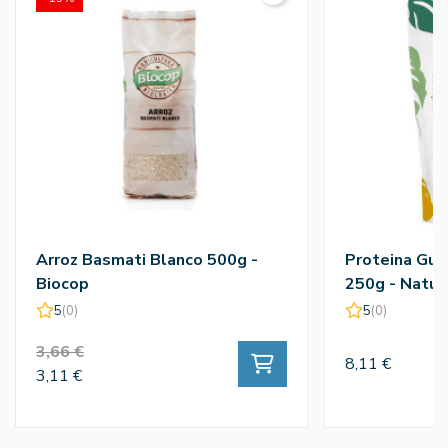
Arroz Basmati Blanco 500g -
Proteina Gui
Biocop
250g - Natur
5
(0)
5
(0)
3,66 €
8,11 €
3,11 €