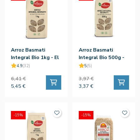
Arroz Basmati
Arroz Basmati
Integral Bio 1kg - El
Integral Bio 500g -
Granero
El Granero
4.9
(32)
5
(5)
6,41 €
3,97 €
5,45 €
3,37 €
-15%
-15%