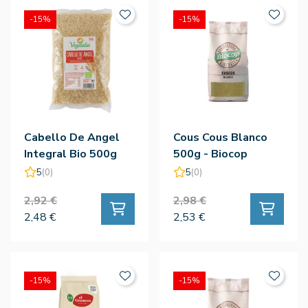
-15%
-15%
Cabello De Angel
Cous Cous Blanco
Integral Bio 500g
500g - Biocop
5
(0)
5
(0)
2,92 €
2,98 €
2,48 €
2,53 €
-15%
-15%