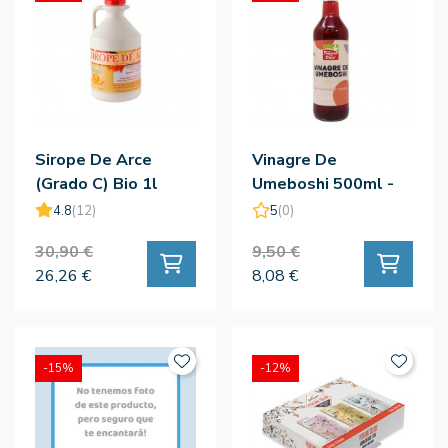
Sirope De Arce
Vinagre De
(Grado C) Bio 1l
Umeboshi 500ml -
La Finestra Sul Cielo
4.8
(12)
5
(0)
30,90 €
9,50 €
26,26 €
8,08 €
-15%
-12%