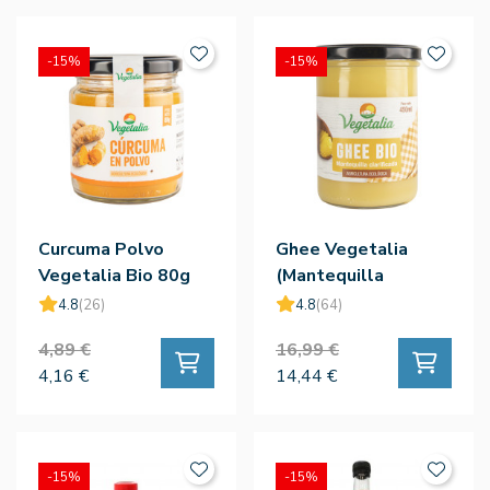
-15%
-15%
Curcuma Polvo
Ghee Vegetalia
Vegetalia Bio 80g
(Mantequilla
Clarificada) Bio
4.8
(26)
4.8
(64)
450ml
4,89 €
16,99 €
4,16 €
14,44 €
-15%
-15%