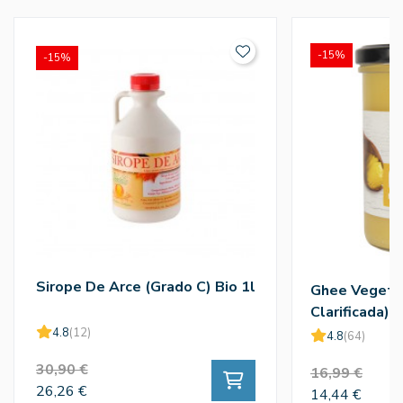
-15%
-15%
Sirope De Arce (Grado C) Bio 1l
Ghee Vegetal
Clarificada) 
4.8
(12)
4.8
(64)
30,90 €
16,99 €
26,26 €
14,44 €