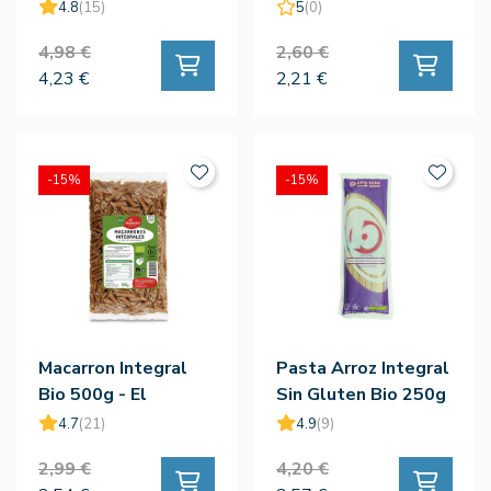
El Granero
Bio 500g
4.8
(15)
5
(0)
4,98 €
2,60 €
4,23 €
2,21 €
-15%
-15%
Macarron Integral
Pasta Arroz Integral
Bio 500g - El
Sin Gluten Bio 250g
Granero
- King Sopa
4.7
(21)
4.9
(9)
2,99 €
4,20 €