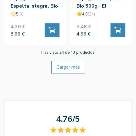
Espelta Integral Bio
Bio 500g - El
500g
Granero
5
(0)
4.8
(24)
4,30 €
5,48 €
3,66 €
4,66 €
Has visto 24 de 43 productos
Cargar más
4.76/5