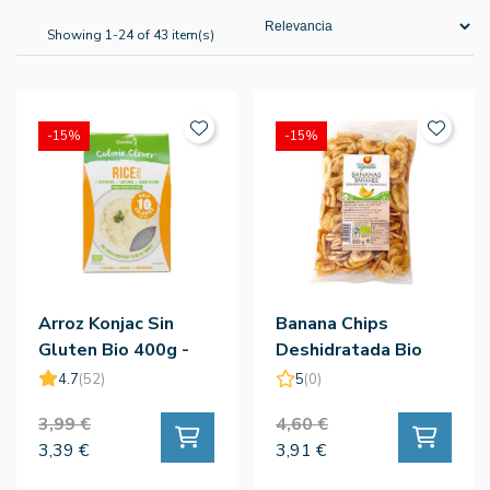
Showing 1-24 of 43 item(s)
-15%
-15%
Arroz Konjac Sin
Banana Chips
Gluten Bio 400g -
Deshidratada Bio
Slendier
250g - Vegetalia
4.7
(52)
5
(0)
3,99 €
4,60 €
3,39 €
3,91 €