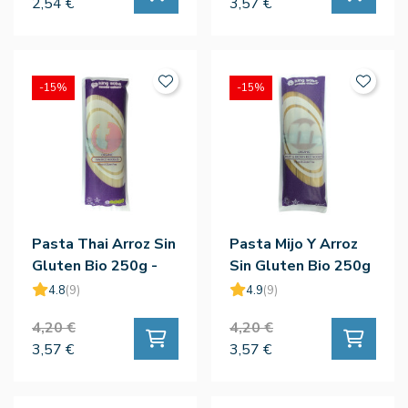
2,54 €
3,57 €
-15%
-15%
Pasta Thai Arroz Sin
Pasta Mijo Y Arroz
Gluten Bio 250g -
Sin Gluten Bio 250g
King Sopa
- King Sopa
4.8
(9)
4.9
(9)
4,20 €
4,20 €
3,57 €
3,57 €