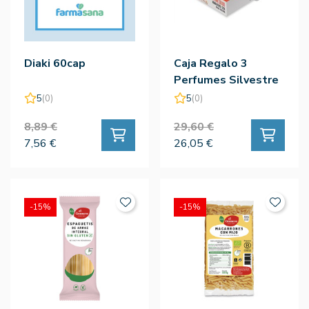
Diaki 60cap
Caja Regalo 3
Perfumes Silvestre
- Silvestre
5
(0)
5
(0)
8,89 €
29,60 €
7,56 €
26,05 €
-15%
-15%