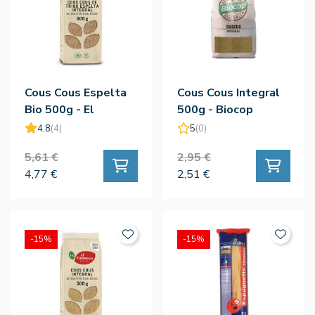
Cous Cous Espelta
Cous Cous Integral
Bio 500g - El
500g - Biocop
Granero
4.8
(4)
5
(0)
5,61 €
2,95 €
4,77 €
2,51 €
-15%
-15%