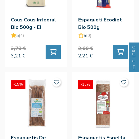
Cous Cous Integral
Espagueti Ecodiet
Bio 500g - El
Bio 500g
Granero
5
(4)
5
(0)
FILTRO
3,78 €
2,60 €
3,21 €
2,21 €
-15%
-15%
Espaguetis De
Espaguetis Espelta