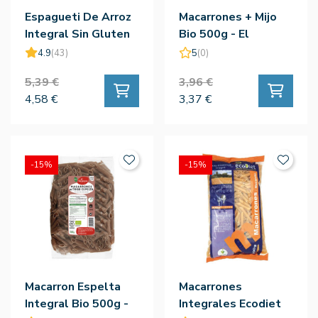
Espagueti De Arroz
Macarrones + Mijo
Integral Sin Gluten
Bio 500g - El
Bio 500g - El
Granero
4.9
(43)
5
(0)
Granero
5,39 €
3,96 €
4,58 €
3,37 €
-15%
-15%
Macarron Espelta
Macarrones
Integral Bio 500g -
Integrales Ecodiet