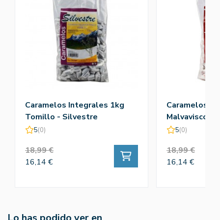
Caramelos Integrales 1kg
Caramelos In
Tomillo - Silvestre
Malvavisco - S
5
(0)
5
(0)
18,99 €
18,99 €
16,14 €
16,14 €
Lo has podido ver en