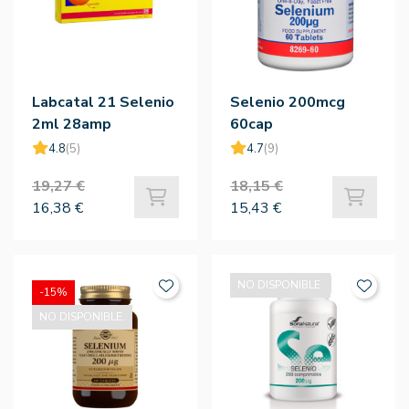
Labcatal 21 Selenio
Selenio 200mcg
2ml 28amp
60cap
4.8
(5)
4.7
(9)
19,27 €
18,15 €
16,38 €
15,43 €
NO DISPONIBLE.
-15%
NO DISPONIBLE.