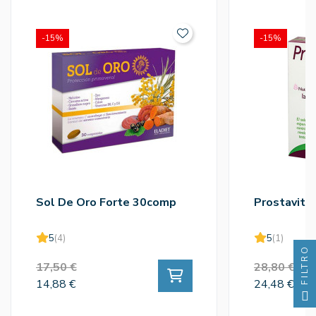
-15%
-15%
Sol De Oro Forte 30comp
Prostavita
5
(4)
5
(1)
FILTRO
17,50 €
28,80 €
14,88 €
24,48 €