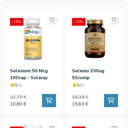
-15%
-15%
Selenium 50 Mcg
Selenio 200ug
100cap - Solaray
50comp
5
(3)
5
(6)
12,70 €
18,39 €
10,80 €
15,63 €