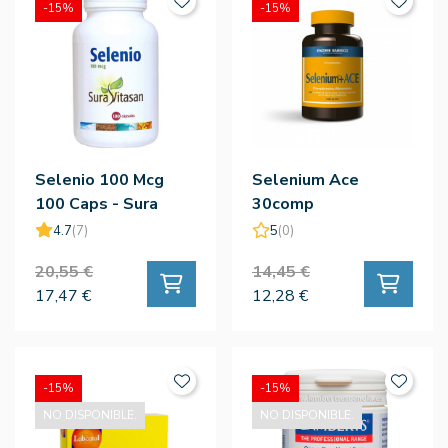
-15%
-15%
Selenio 100 Mcg
Selenium Ace
100 Caps - Sura
30comp
Vitasan
4.7
(7)
5
(0)
20,55 €
14,45 €
17,47 €
12,28 €
-15%
-15%
NO DISPONIBLE.
NO DISPONIBLE.