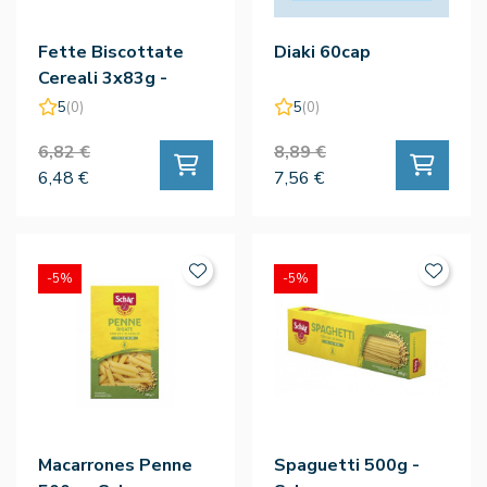
Fette Biscottate
Diaki 60cap
Cereali 3x83g -
Schar
5
(0)
5
(0)
6,82 €
8,89 €
6,48 €
7,56 €
-5%
-5%
Macarrones Penne
Spaguetti 500g -