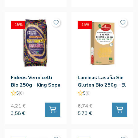
-15%
-15%
Fideos Vermicelli
Laminas Lasaña Sin
Bio 250g - King Sopa
Gluten Bio 250g - El
Granero
5
(0)
5
(0)
4,21 €
6,74 €
3,58 €
5,73 €