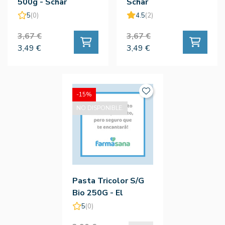
500g - Schar
Schar
5
(0)
4.5
(2)
3,67 €
3,67 €
3,49 €
3,49 €
-15%
NO DISPONIBLE.
Pasta Tricolor S/G
Bio 250G - El
Granero
5
(0)