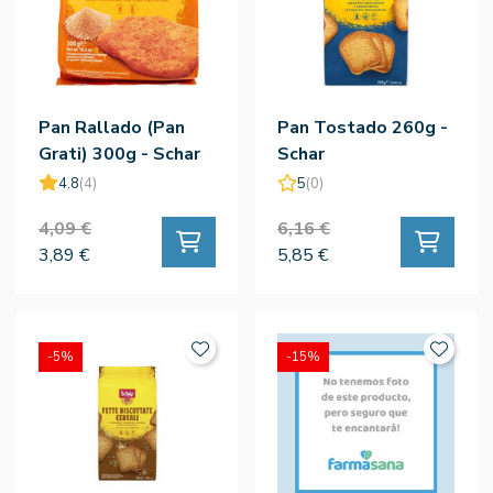
Pan Rallado (Pan
Pan Tostado 260g -
Grati) 300g - Schar
Schar
4.8
(4)
5
(0)
4,09 €
6,16 €
3,89 €
5,85 €
-5%
-15%