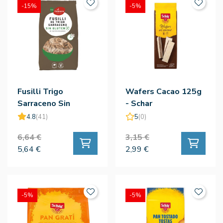
-15%
-5%
Fusilli Trigo
Wafers Cacao 125g
Sarraceno Sin
- Schar
Gluten 500g - El
4.8
(41)
5
(0)
Granero
6,64 €
3,15 €
5,64 €
2,99 €
-5%
-5%