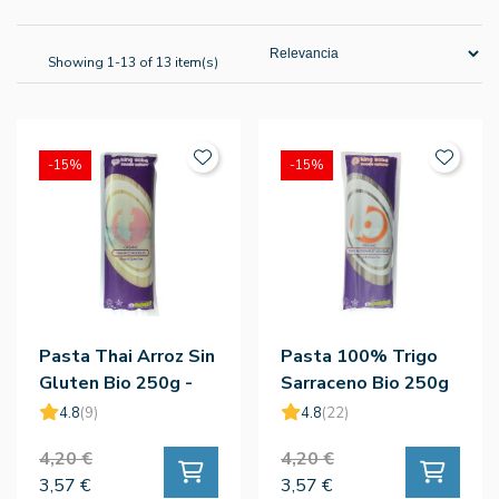
Showing 1-13 of 13 item(s)
-15%
-15%
Pasta Thai Arroz Sin
Pasta 100% Trigo
Gluten Bio 250g -
Sarraceno Bio 250g
King Sopa
- King Sopa
4.8
(9)
4.8
(22)
4,20 €
4,20 €
3,57 €
3,57 €