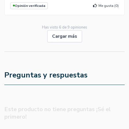
Opinión verificada
Me gusta (
0
)
Has visto
6
de
9
opiniones
Cargar más
Preguntas y respuestas
Este producto no tiene preguntas ¡Sé el
primero!