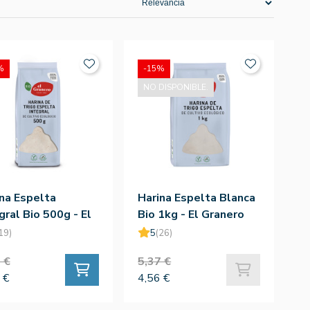
%
-15%
NO DISPONIBLE.
na Espelta
Harina Espelta Blanca
gral Bio 500g - El
Bio 1kg - El Granero
nero
19)
5
(26)
 €
5,37 €
 €
4,56 €