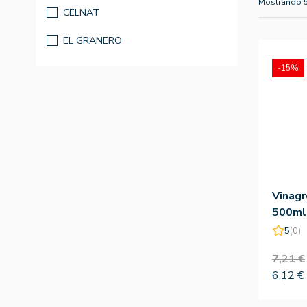
Mostrando 
CELNAT
EL GRANERO
-15%
Vinagr
500ml
5
(0)
7,21 €
6,12 €