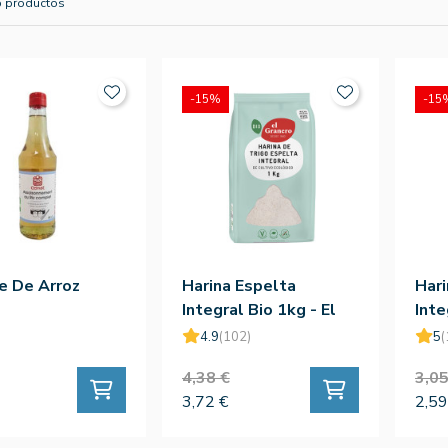
5 productos
-15%
-15
e De Arroz
Harina Espelta
Hari
Integral Bio 1kg - El
Inte
Granero
Gra
4.9
(102)
5
(
4,38 €
3,05
3,72 €
2,59