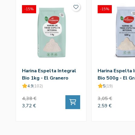
-15%
-15%
Harina Espelta Integral
Harina Espelta 
Bio 1kg - El Granero
Bio 500g - El G
4.9
(102)
5
(19)
4,38 €
3,05 €
3,72 €
2,59 €