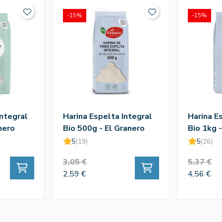
-15%
-15%
Integral
Harina Espelta Integral
Harina E
nero
Bio 500g - El Granero
Bio 1kg -
5
(19)
5
(26)
3,05 €
5,37 €
2,59 €
4,56 €