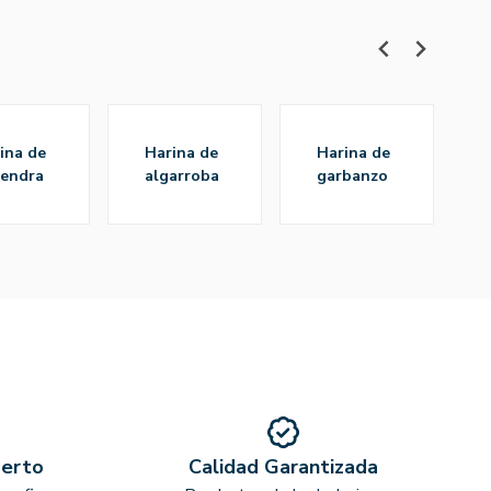
harina de
harina de
h
endra
algarroba
garbanzo
perto
Calidad Garantizada