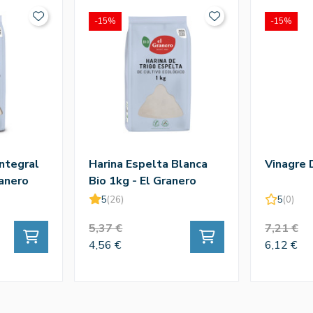
-15%
-15%
Integral
Harina Espelta Blanca
Vinagre 
ranero
Bio 1kg - El Granero
5
(26)
5
(0)
5,37 €
7,21 €
4,56 €
6,12 €