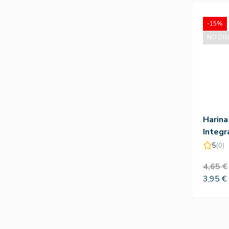
-15%
NO DIS
Harina
Integr
Celna
5
(0)
4,65 €
3,95 €