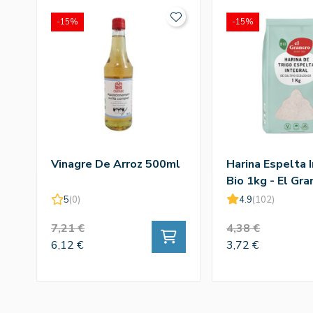
-15%
-15%
Vinagre De Arroz 500ml
Harina Espelta 
Bio 1kg - El Gra
5
(0)
4.9
(102)
7,21 €
4,38 €
6,12 €
3,72 €