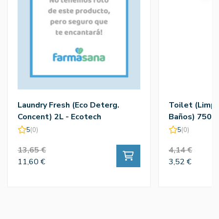
Laundry Fresh (Eco Deterg.
Toilet (Limpi
Concent) 2L - Ecotech
Baños) 750m
5
(0)
5
(0)
13,65 €
4,14 €
11,60 €
3,52 €