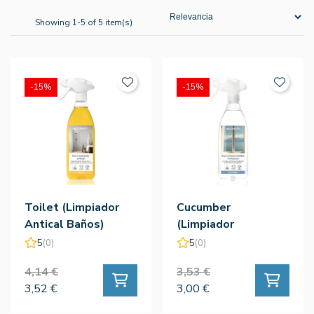
Showing 1-5 of 5 item(s)
-15%
-15%
Toilet (Limpiador
Cucumber
Antical Baños)
(Limpiador
750ml
Multiusos) 750ml
5
(0)
5
(0)
4,14 €
3,53 €
3,52 €
3,00 €