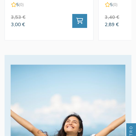
5
(0)
5
(0)
3,53 €
3,40 €
3,00 €
2,89 €
FILTRO