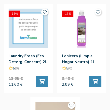
-15%
-15%
Laundry Fresh (Eco
Lonicera (Limpia
Deterg. Concent) 2L
Hogar Neutro) 1l
- Ecotech
5
(0)
5
(0)
13,65 €
3,40 €
11,60 €
2,89 €