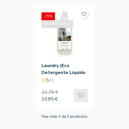
-15%
NO DISPONIBLE.
Laundry (Eco
Detergente Liquido
Lavadora) 2l
5
(0)
12,76 €
10,85 €
Has visto 3 de 3 productos