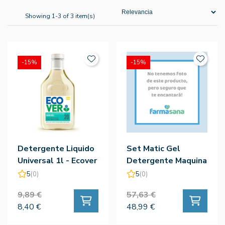
Showing 1-3 of 3 item(s)
-15%
-15%
Detergente Liquido
Set Matic Gel
Universal 1l - Ecover
Detergente Maquina
Eco 10l - Ecotech
5
(0)
5
(0)
9,89 €
57,63 €
8,40 €
48,99 €