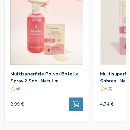
Multisuperficie Polvo+Botella
Multisuperfic
Spray 2 Sob- Natulim
Sobres- Nat
5
(0)
5
(0)
8,99 €
4,74 €