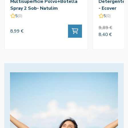
Multisuperficie Polvo+Botella
Detergente L
Spray 2 Sob- Natulim
- Ecover
5
(0)
5
(0)
9,89 €
8,99 €
8,40 €