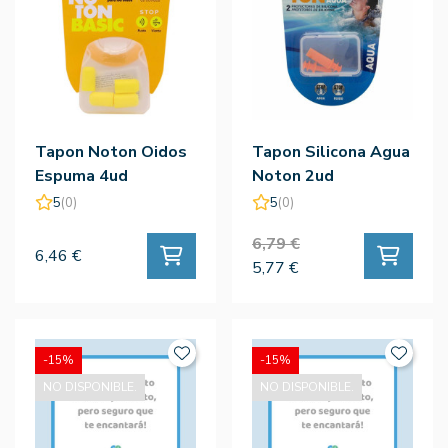
Tapon Noton Oidos
Tapon Silicona Agua
Espuma 4ud
Noton 2ud
5
(0)
5
(0)
6,79 €
6,46 €
5,77 €
-15%
-15%
NO DISPONIBLE.
NO DISPONIBLE.