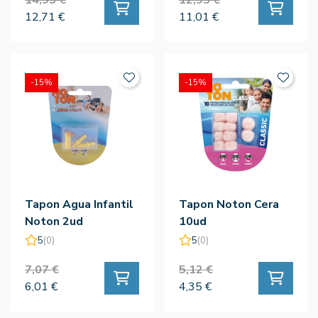
12,71 €
11,01 €
-15%
-15%
Tapon Agua Infantil
Tapon Noton Cera
Noton 2ud
10ud
5
(0)
5
(0)
7,07 €
5,12 €
6,01 €
4,35 €