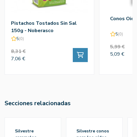
Conos Oido
Pistachos Tostados Sin Sal
150g - Noberasco
5
(0)
5
(0)
5,99 €
8,31 €
5,09 €
7,06 €
Secciones relacionadas
silvestre
silvestre conos