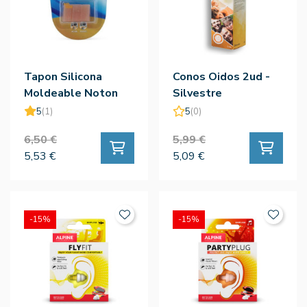
Tapon Silicona
Conos Oidos 2ud -
Moldeable Noton
Silvestre
3ud
5
(1)
5
(0)
6,50 €
5,99 €
5,53 €
5,09 €
-15%
-15%