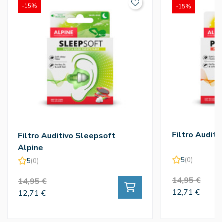
-15%
-15%
Filtro Auditi
Filtro Auditivo Sleepsoft
Alpine
5
(0)
5
(0)
14,95 €
14,95 €
12,71 €
12,71 €