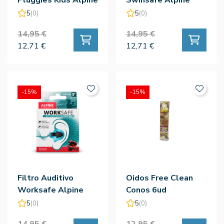
5
(0)
5
(0)
14,95 €
14,95 €
12,71 €
12,71 €
-15%
-15%
Filtro Auditivo
Oidos Free Clean
Worksafe Alpine
Conos 6ud
5
(0)
5
(0)
14,95 €
12,95 €