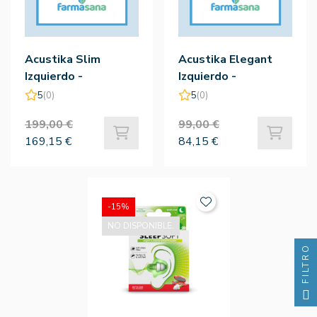
Acustika Slim
Acustika Elegant
Izquierdo -
Izquierdo -
Audifonos Acustika
Audifonos Acustika
5
(0)
5
(0)
199,00 €
99,00 €
169,15 €
84,15 €
-15%
NO DISPONIBLE.
FILTRO