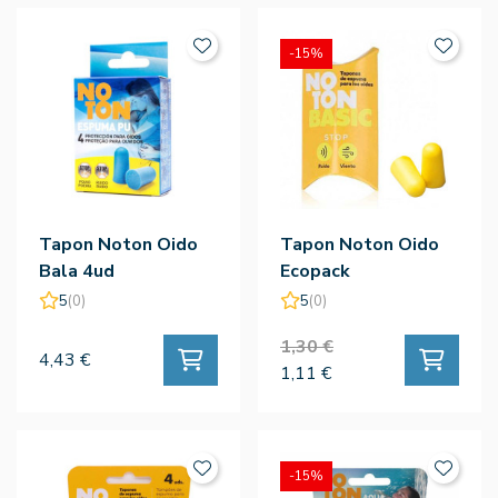
-15%
Tapon Noton Oido
Tapon Noton Oido
Bala 4ud
Ecopack
5
(0)
5
(0)
1,30 €
4,43 €
1,11 €
-15%