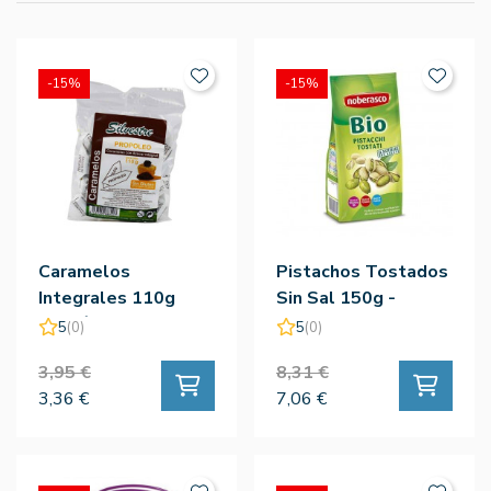
-15%
-15%
Caramelos
Pistachos Tostados
Integrales 110g
Sin Sal 150g -
Propóleo Con Miel -
Noberasco
5
(0)
5
(0)
Silvestre
3,95 €
8,31 €
3,36 €
7,06 €