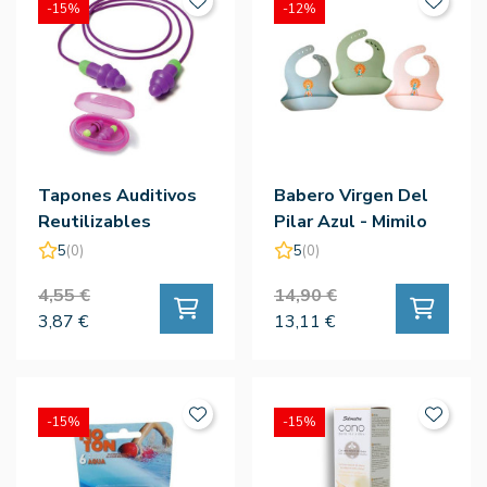
-15%
-12%
Tapones Auditivos
Babero Virgen Del
Reutilizables
Pilar Azul - Mimilo
Rocket
5
(0)
5
(0)
4,55 €
14,90 €
3,87 €
13,11 €
-15%
-15%