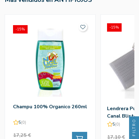
-15%
-15%
Champu 100% Organico 260ml
Lendrera Pua
Canal Blister
FILTRO
5
(0)
5
(0)
17,25 €
17,10 €