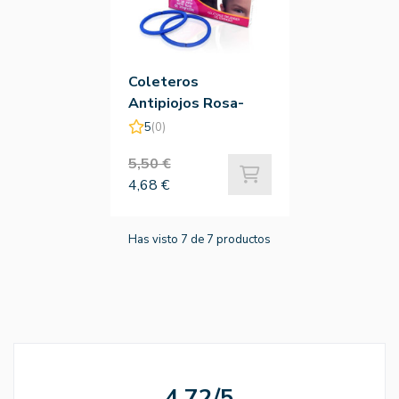
Coleteros
Antipiojos Rosa-
Azul 4ud
5
(0)
5,50 €
4,68 €
Has visto 7 de 7 productos
4.72/5