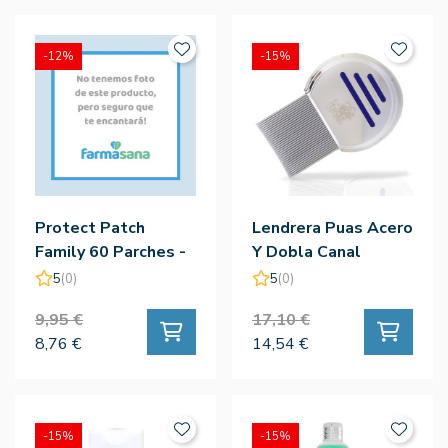
-12%
-15%
Protect Patch
Lendrera Puas Acero
Family 60 Parches -
Y Dobla Canal
Farmamic
Blister
5
(0)
5
(0)
9,95 €
17,10 €
8,76 €
14,54 €
-15%
-15%