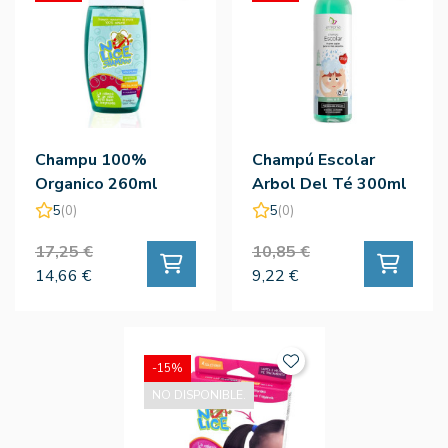
Champu 100%
Champú Escolar
Organico 260ml
Arbol Del Té 300ml
- Armonía
5
(0)
5
(0)
17,25 €
10,85 €
14,66 €
9,22 €
-15%
NO DISPONIBLE.