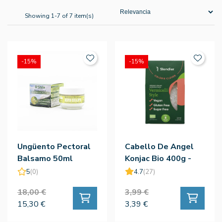
Showing 1-7 of 7 item(s)
-15%
-15%
Ungüento Pectoral
Cabello De Angel
Balsamo 50ml
Konjac Bio 400g -
Slendier
5
(0)
4.7
(27)
18,00 €
3,99 €
15,30 €
3,39 €