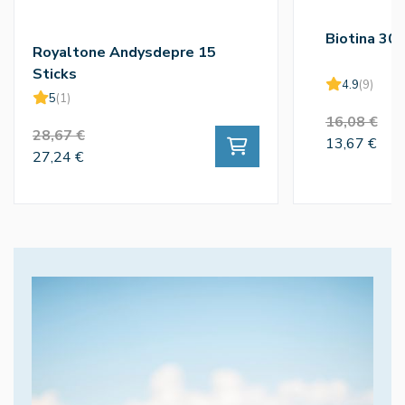
Biotina 30
Royaltone Andysdepre 15
Sticks
4.9
(9)
5
(1)
16,08 €
28,67 €
13,67 €
27,24 €