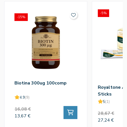
-5%
-15%
Biotina 300ug 100comp
Royaltone A
Sticks
4.9
(9)
5
(1)
16,08 €
28,67 €
13,67 €
27,24 €