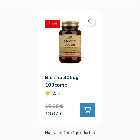
-15%
Biotina 300ug
100comp
4.9
(9)
16,08 €
13,67 €
Has visto 1 de 1 productos