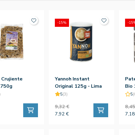
-15%
-15
 Crujiente
Yannoh Instant
Pat
 750g
Original 125g - Lima
Bio
)
5
(3)
5
(
9,32 €
8,45
7,92 €
7,18