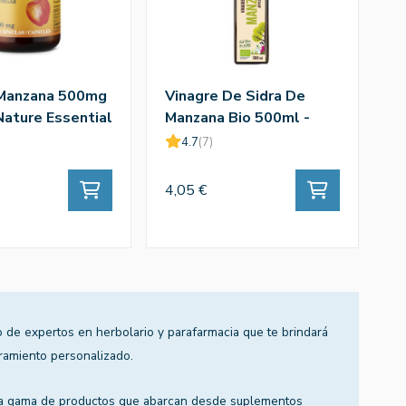
 Manzana 500mg
Vinagre De Sidra De
C
Nature Essential
Manzana Bio 500ml -
6
Naturgreen
4.7
(7)
3
4,05 €
2
 de expertos en herbolario y parafarmacia que te brindará
ramiento personalizado.
a gama de productos que abarcan desde suplementos