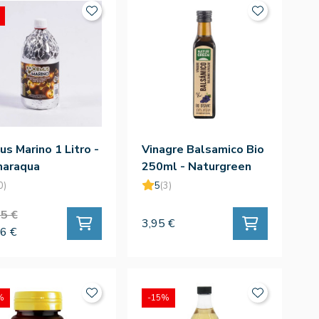
s Marino 1 Litro -
Vinagre Balsamico Bio
maraqua
250ml - Naturgreen
0)
5
(3)
5 €
3,95 €
6 €
%
-15%