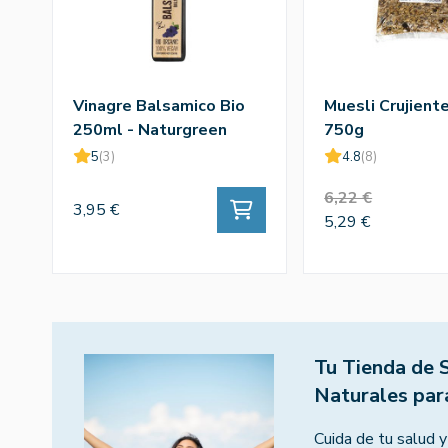
Vinagre Balsamico Bio
Muesli Crujient
250ml - Naturgreen
750g
5
(3)
4.8
(8)
6,22 €
3,95 €
5,29 €
Tu Tienda de 
Naturales par
Cuida de tu salud y