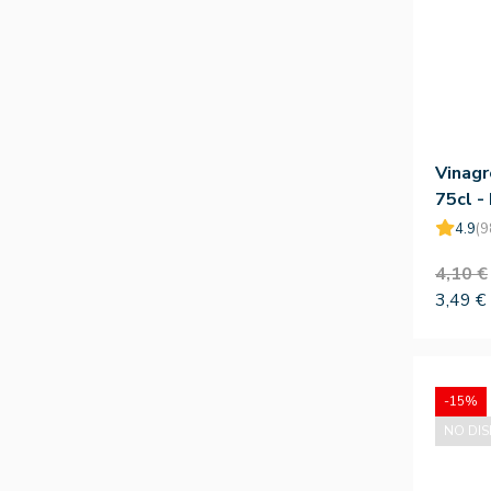
Vinagr
75cl -
4.9
(9
4,10 €
3,49 €
-15%
NO DIS