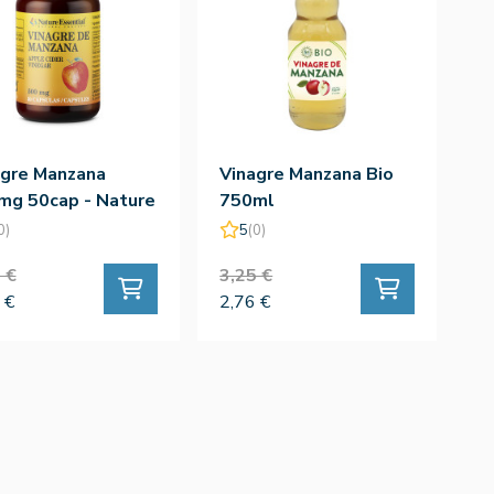
agre Manzana
Vinagre Manzana Bio
mg 50cap - Nature
750ml
ntial
0)
5
(0)
 €
3,25 €
 €
2,76 €