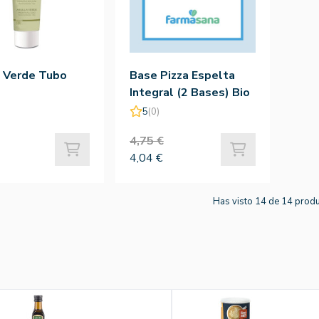
a Verde Tubo
Base Pizza Espelta
Integral (2 Bases) Bio
300G - La Finestra Sul
5
(0)
Cielo
4,75 €
4,04 €
Has visto 14 de 14 prod