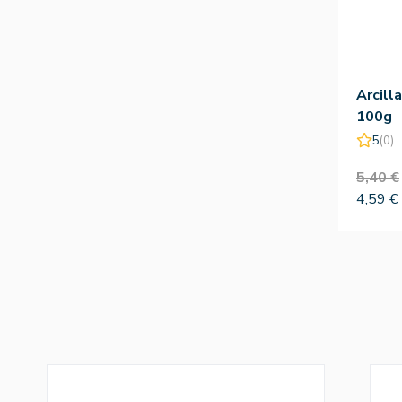
Arcill
100g
5
(0)
5,40 €
4,59 €