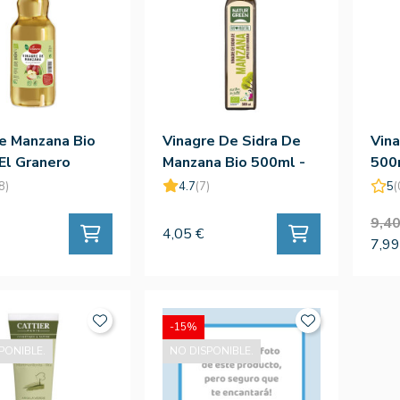
e Manzana Bio
Vinagre De Sidra De
Vin
 El Granero
Manzana Bio 500ml -
500
Naturgreen
Esse
8)
4.7
(7)
5
(
9,40
4,05 €
7,99
-15%
PONIBLE.
NO DISPONIBLE.