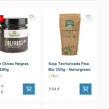
%
e Olivas Negras
Soja Texturizada Fina
 180g
Bio 150g - Naturgreen
0)
5
(0)
 €
3,54 €
 €