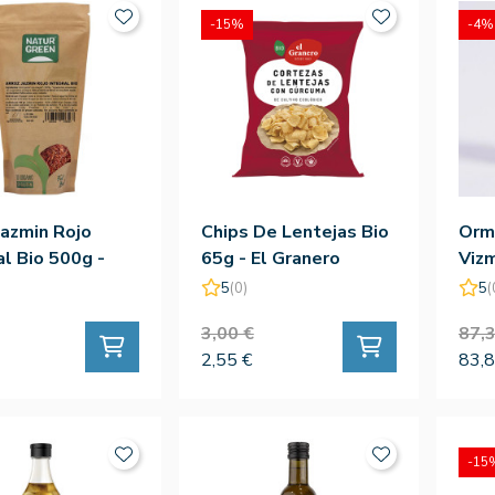
-15%
-4%
Jazmin Rojo
Chips De Lentejas Bio
Ormu
al Bio 500g -
65g - El Granero
Viz
green
5
(0)
5
(
3,00 €
87,3
2,55 €
83,8
-15