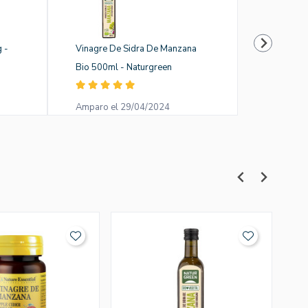
 -
Vinagre De Sidra De Manzana
Muesli Cr
Bio 500ml - Naturgreen
Noris el 
Amparo el 29/04/2024