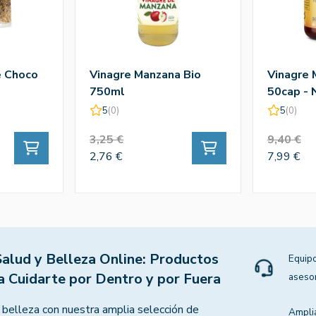
e Choco
Vinagre Manzana Bio
Vinagre
750ml
50cap - 
5
(0)
5
(0)
3,25 €
9,40 €
2,76 €
7,99 €
Salud y Belleza Online: Productos
Equipo
a Cuidarte por Dentro y por Fuera
aseso
 belleza con nuestra amplia selección de
Ampli