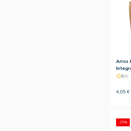
Arroz 
Integr
Natur
5
(0)
4,05 €
-15%