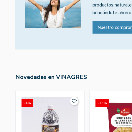
productos naturales
brindándote ahorro
Nuestro compro
Novedades en VINAGRES
-4%
-15%