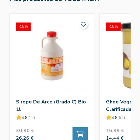
-15%
-15%
Sirope De Arce (Grado C) Bio
Ghee Vegetali
1l
Clarificada) B
4.8
(12)
4.8
(64)
30,90 €
16,99 €
26,26 €
14,44 €