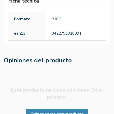
Ficha técnica
Formato
210G
ean13
8422791010891
Opiniones del producto
Este producto no tiene opiniones ¡Sé el
primero!