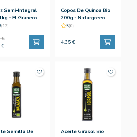
z Semi-Integral
Copos De Quinoa Bio
1kg - El Granero
200g - Naturgreen
8
(12)
5
(0)
 €
4,35 €
 €
te Semilla De
Aceite Girasol Bio