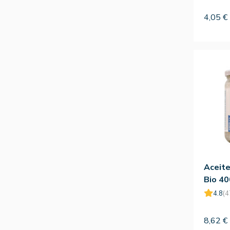
4,05 €
Aceite
Bio 40
Natur
4.8
(4
8,62 €