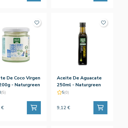
te De Coco Virgen
Aceite De Aguacate
200g - Naturgreen
250ml - Naturgreen
8
(5)
5
(0)
 €
9,12 €