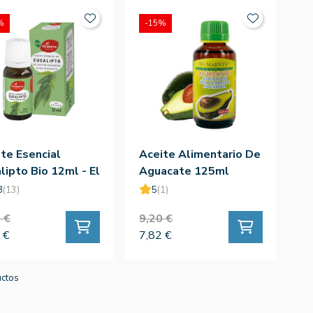
%
-15%
te Esencial
Aceite Alimentario De
lipto Bio 12ml - El
Aguacate 125ml
nero
8
(13)
5
(1)
 €
9,20 €
 €
7,82 €
uctos