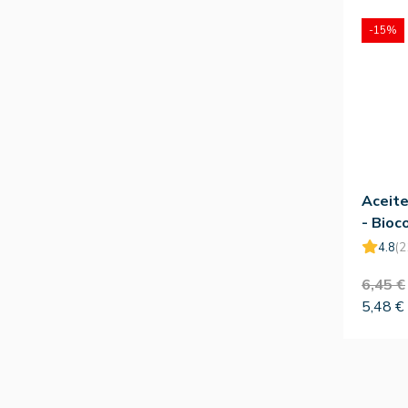
-15%
Aceite
- Bioc
4.8
(2
6,45 €
5,48 €