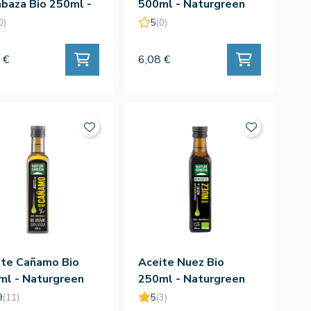
baza Bio 250ml -
500ml - Naturgreen
urgreen
0)
5
(0)
 €
6,08 €
ite Cañamo Bio
Aceite Nuez Bio
ml - Naturgreen
250ml - Naturgreen
9
(11)
5
(3)