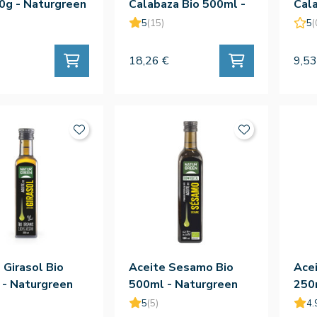
0g - Naturgreen
Calabaza Bio 500ml -
Cala
Naturgreen
Nat
5
(15)
5
(
18,26 €
9,53
 Girasol Bio
Aceite Sesamo Bio
Ace
 - Naturgreen
500ml - Naturgreen
250
5
(5)
4.