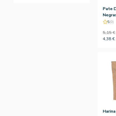
Pate D
Negra
100g
5
(0)
5,15 €
4,38 €
Harin