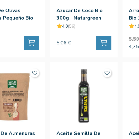
e Olivas
Azucar De Coco Bio
Arro
s Pequeño Bio
300g - Naturgreen
Bio 
4.8
(56)
4.
5,59
5,06 €
4,75
a De Almendras
Aceite Semilla De
Acei