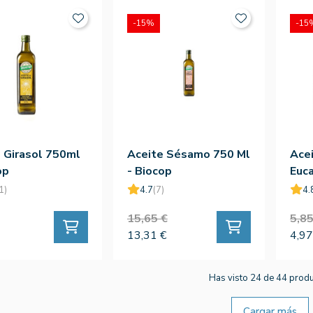
-15%
-15
 Girasol 750ml
Aceite Sésamo 750 Ml
Acei
op
- Biocop
Euca
Gra
1)
4.7
(7)
4.
15,65 €
5,85
13,31 €
4,97
Has visto 24 de 44 prod
Cargar más