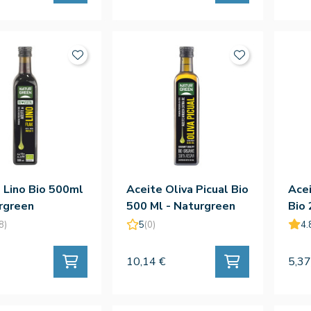
 Lino Bio 500ml
Aceite Oliva Picual Bio
Acei
rgreen
500 Ml - Naturgreen
Bio 
8)
5
(0)
4.
10,14 €
5,37