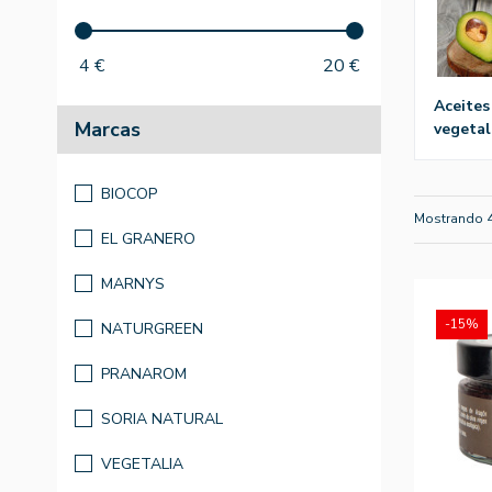
4
€
20
€
aceites
Marcas
vegetal
BIOCOP
Mostrando 
EL GRANERO
MARNYS
-15%
NATURGREEN
PRANAROM
SORIA NATURAL
VEGETALIA