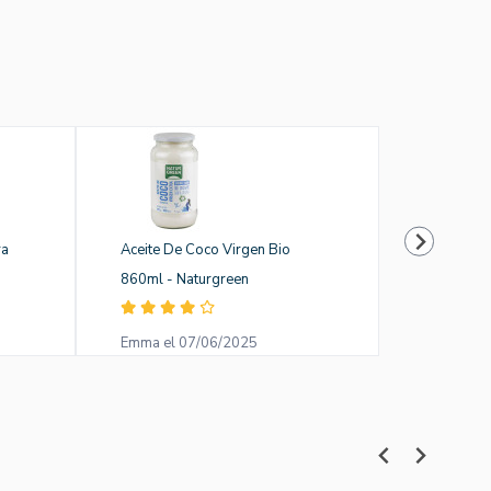
ra
Aceite De Coco Virgen Bio
Aceite Lin
860ml - Naturgreen
Naturgree
Emma el 07/06/2025
anonymou