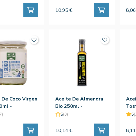
10,95 €
8,06
 De Coco Virgen
Aceite De Almendra
Ace
0ml -
Bio 250ml -
Tos
green
Naturgreen
Nat
7)
5
(0)
5
(
10,14 €
8,11