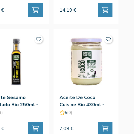
 €
14,19 €
ite Sesamo
Aceite De Coco
tado Bio 250ml -
Cuisine Bio 430ml -
urgreen
Naturgreen
3)
5
(0)
 €
7,09 €