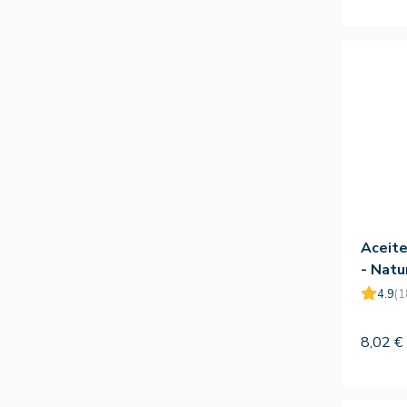
Aceite
- Natu
4.9
(1
8,02 €