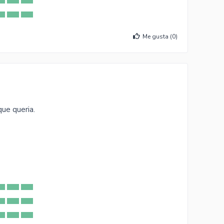
Me gusta (
0
)
ue queria.