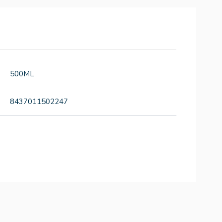
500ML
8437011502247