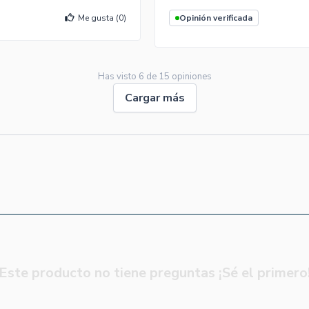
Me gusta (
0
)
Opinión verificada
Has visto
6
de
15
opiniones
Cargar más
Este producto no tiene preguntas ¡Sé el primero