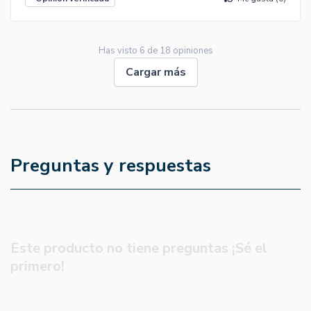
Has visto
6
de
18
opiniones
Cargar más
Preguntas y respuestas
Este producto no tiene preguntas ¡Sé el
primero!