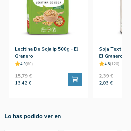
Lecitina De Soja Ip 500g - El
Soja Texturiz
Granero
El Granero
4.9
(60)
4.8
(126)
15,79 €
2,39 €
13,42 €
2,03 €
Lo has podido ver en