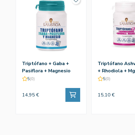
Triptófano + Gaba +
Triptófano As
Pasiflora + Magnesio
+ Rhodiola + M
60comp - Ana Mª
- Ana Mª Lajusti
5
(0)
5
(0)
Lajusticia
14,95 €
15,10 €