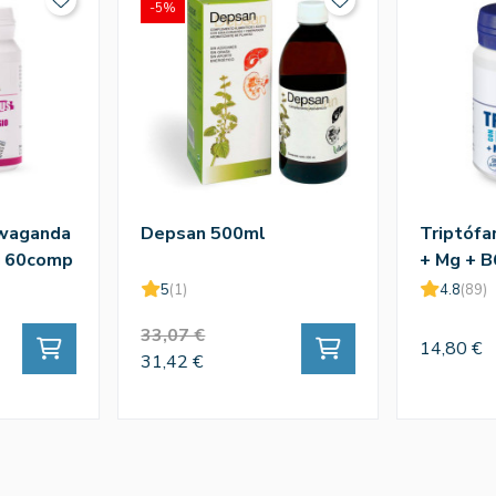
-5%
hwaganda
Depsan 500ml
Triptófa
g 60comp
+ Mg + B
cia
Mª Lajust
5
(1)
4.8
(89)
33,07 €
14,80 €
31,42 €