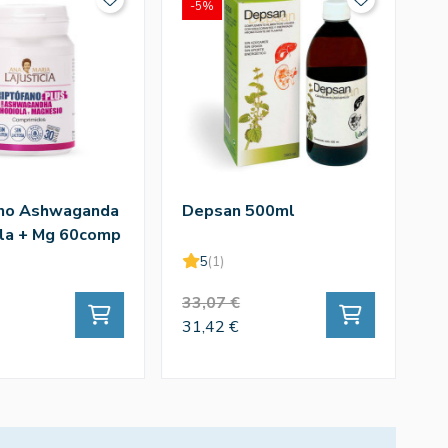
-5%
ano Ashwaganda
Depsan 500ml
la + Mg 60comp
Lajusticia
5
(1)
33,07 €
31,42 €