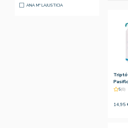
ANA Mª LAJUSTICIA
Triptó
Pasifl
60com
5
(0)
Lajust
14,95 