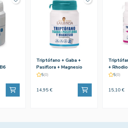
Triptófano + Gaba +
Triptóf
 B6
Pasiflora + Magnesio
+ Rhodio
ª
60comp - Ana Mª
- Ana Mª 
5
(0)
5
(0)
Lajusticia
14,95 €
15,10 €