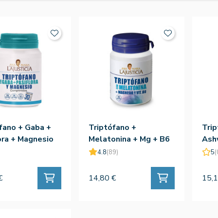
fano + Gaba +
Triptófano +
Tri
ora + Magnesio
Melatonina + Mg + B6
Ash
p - Ana Mª
60 Comp - Ana Mª
Rho
4.8
(89)
5
(
icia
Lajusticia
- An
€
14,80 €
15,1