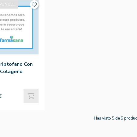
PONIBLE.
riptofano Con
Colageno
p - Ana Mª
icia
€
Has visto 5 de 5 produ