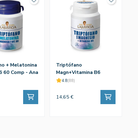
no + Melatonina
Triptófano
6 60 Comp - Ana
Magn+Vitamina B6
icia
60comp - Ana Mª
4.8
(88)
Lajusticia
14,65 €