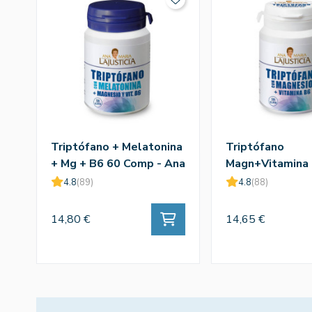
Triptófano + Melatonina
Triptófano
+ Mg + B6 60 Comp - Ana
Magn+Vitamina
Mª Lajusticia
60comp - Ana M
4.8
(89)
4.8
(88)
Lajusticia
14,80 €
14,65 €