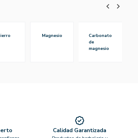
hierro
magnesio
carbonato
ci
de
magnesio
perto
Calidad Garantizada