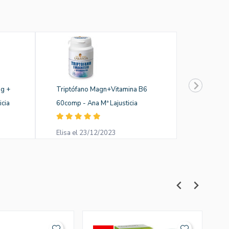
Mg +
Triptófano Magn+Vitamina B6
icia
60comp - Ana Mª Lajusticia
Elisa el 23/12/2023