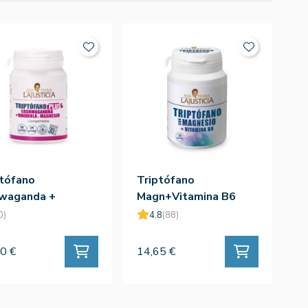
ptófano
Triptófano
waganda +
Magn+Vitamina B6
diola + Mg 60comp
60comp - Ana Mª
0)
4.8
(88)
a Mª Lajusticia
Lajusticia
0 €
14,65 €