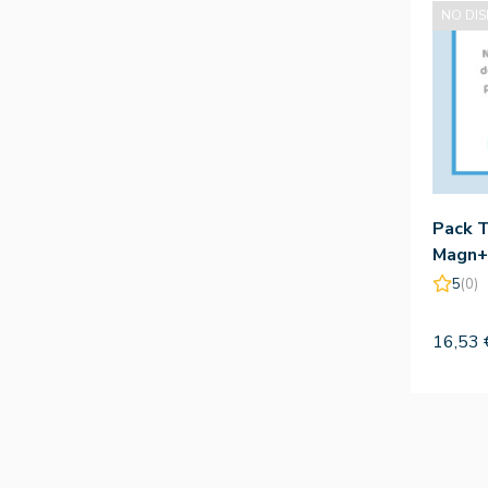
NO DIS
Pack T
Magn+
75Com
5
(0)
Lajust
16,53 