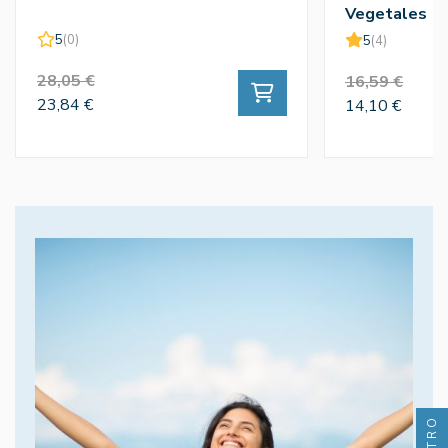
Vegetales
5
(0)
5
(4)
28,05 €
16,59 €
23,84 €
14,10 €
FILTRO