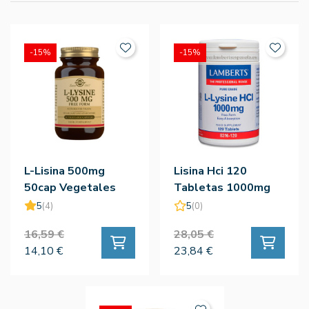
-15%
-15%
L-Lisina 500mg
Lisina Hci 120
50cap Vegetales
Tabletas 1000mg
5
(4)
5
(0)
16,59 €
28,05 €
14,10 €
23,84 €