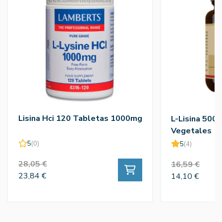
Lisina Hci 120 Tabletas 1000mg
L-Lisina 500
Vegetales
5
(0)
5
(4)
28,05 €
16,59 €
23,84 €
14,10 €