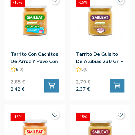
-15%
-15%
Tarrito Con Cachitos
Tarrito De Guisito
De Arroz Y Pavo Con
De Alubias 230 Gr. -
Verduritas 230G -
Smileat
5
(0)
5
(0)
Smileat
2,85 €
2,79 €
2,42 €
2,37 €
-15%
-15%