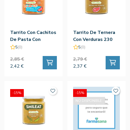
Tarrito Con Cachitos
Tarrito De Ternera
De Pasta Con
Con Verduras 230
Tomate 230 Gr. -
Gr. - Smileat
5
(0)
5
(0)
Smileat
2,85 €
2,79 €
2,42 €
2,37 €
-15%
-15%
NO DISPONIBLE.