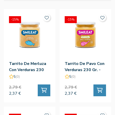
-15%
-15%
Tarrito De Merluza
Tarrito De Pavo Con
Con Verduras 230
Verduras 230 Gr. -
Gr. - Smileat
Smileat
5
(0)
5
(0)
2,79 €
2,79 €
2,37 €
2,37 €