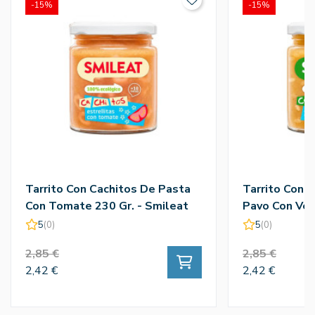
-15%
-15%
Tarrito Con Cachitos De Pasta
Tarrito Con C
Con Tomate 230 Gr. - Smileat
Pavo Con Ver
Smileat
5
(0)
5
(0)
2,85 €
2,85 €
2,42 €
2,42 €