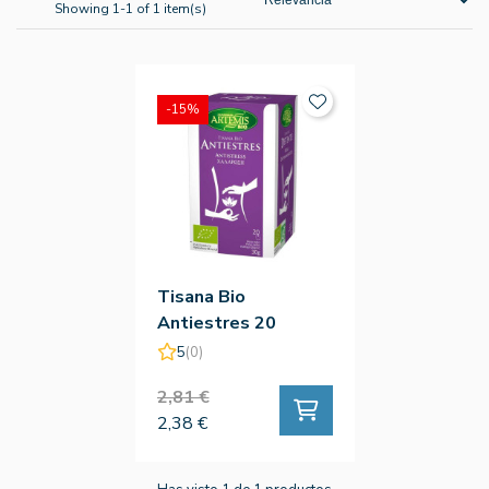
Showing 1-1 of 1 item(s)
-15%
Tisana Bio
Antiestres 20
Filtros
5
(0)
2,81 €
2,38 €