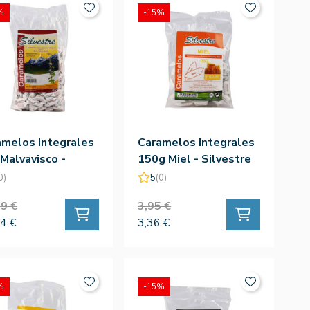
%
-15%
amelos Integrales
Caramelos Integrales
Malvavisco -
150g Miel - Silvestre
estre
0)
5
(0)
9 €
3,95 €
4 €
3,36 €
%
-15%