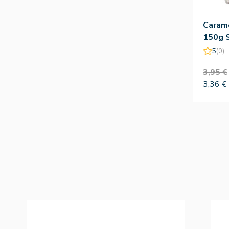
Carame
150g S
Silves
5
(0)
3,95 €
3,36 €