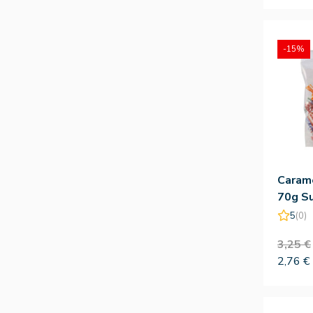
-15%
Carame
70g Su
Silves
5
(0)
3,25 €
2,76 €