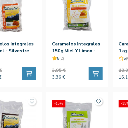
los Integrales
Caramelos Integrales
Car
el - Silvestre
150g Miel Y Limon -
1kg 
Silvestre
Silv
5
(2)
5
(
€
3,95 €
18,9
€
3,36 €
16,1
-15%
-15