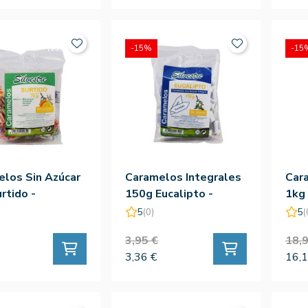
-15%
-15
los Sin Azúcar
Caramelos Integrales
Car
rtido -
150g Eucalipto -
1kg 
tre
Silvestre
Silv
5
(0)
5
(
3,95 €
18,9
3,36 €
16,1