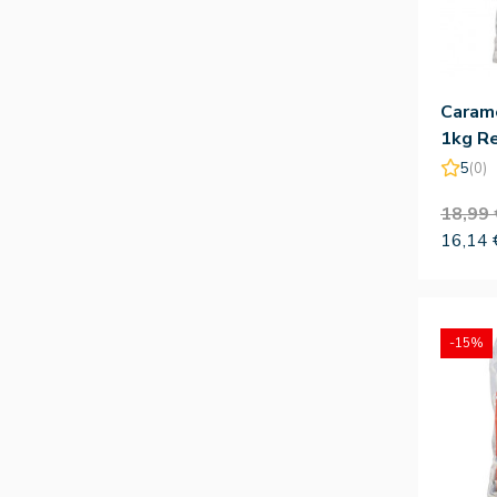
Carame
1kg Re
Silves
5
(0)
18,99 
16,14 
-15%