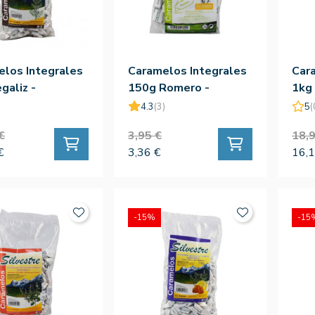
los Integrales
Caramelos Integrales
Car
galiz -
150g Romero -
1kg
tre
Silvestre
Silv
4.3
(3)
5
(
€
3,95 €
18,9
€
3,36 €
16,1
-15%
-15