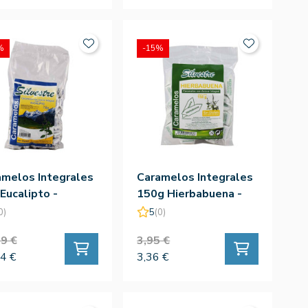
%
-15%
amelos Integrales
Caramelos Integrales
Eucalipto -
150g Hierbabuena -
estre
Silvestre
0)
5
(0)
9 €
3,95 €
4 €
3,36 €