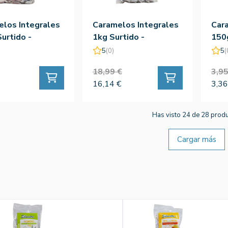
los Integrales
Caramelos Integrales
Car
urtido -
1kg Surtido -
150g
tre
Silvestre
Silv
5
(0)
5
(
18,99 €
3,95
16,14 €
3,36
Has visto 24 de 28 prod
Cargar más