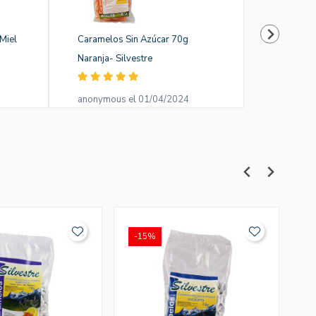
Miel
Caramelos Sin Azúcar 70g
Caramelos
Naranja- Silvestre
Malvavisco
anonymous el 01/04/2024
Francisco
-15%