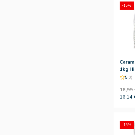
-15%
Carame
1kg Hi
Silves
5
(0)
18,99 
16,14 
-15%