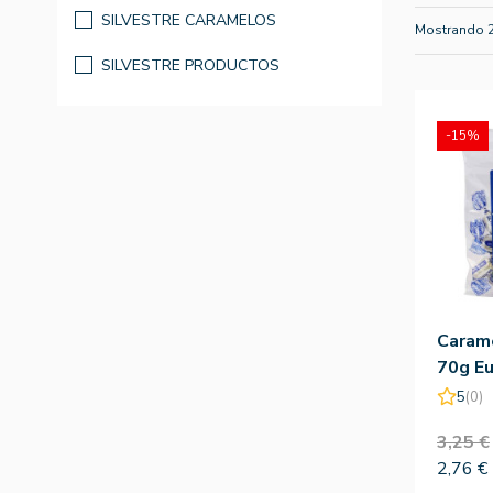
SILVESTRE CARAMELOS
Mostrando 
SILVESTRE PRODUCTOS
-15%
Carame
70g Eu
Silves
5
(0)
3,25 €
2,76 €