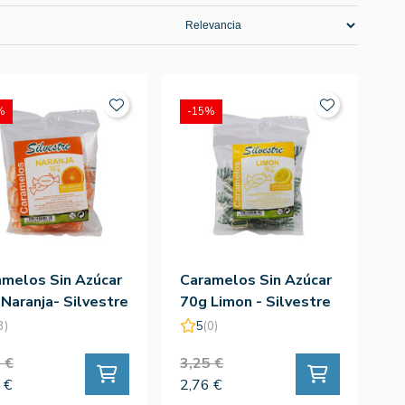
%
-15%
amelos Sin Azúcar
Caramelos Sin Azúcar
Naranja- Silvestre
70g Limon - Silvestre
3)
5
(0)
 €
3,25 €
 €
2,76 €