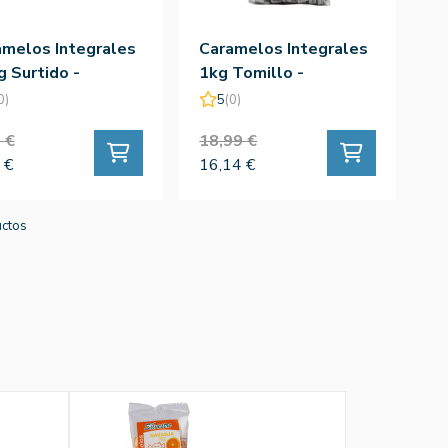
amelos Integrales
Caramelos Integrales
 Surtido -
1kg Tomillo -
estre
Silvestre
0)
5
(0)
 €
18,99 €
 €
16,14 €
uctos