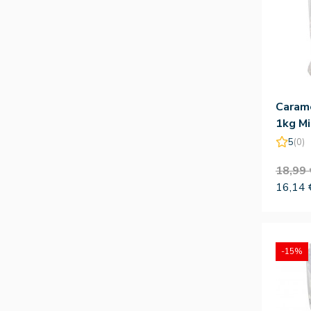
Carame
1kg Mi
5
(0)
18,99 
16,14 
-15%