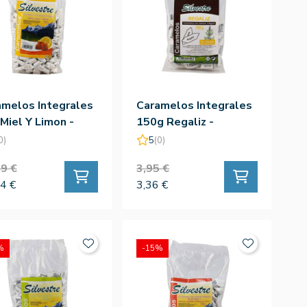
amelos Integrales
Caramelos Integrales
Miel Y Limon -
150g Regaliz -
estre
Silvestre
0)
5
(0)
9 €
3,95 €
4 €
3,36 €
%
-15%