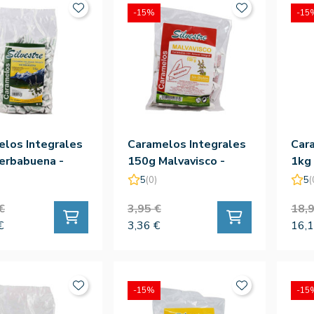
-15%
-15
los Integrales
Caramelos Integrales
Car
erbabuena -
150g Malvavisco -
1kg 
tre
Silvestre
Silv
5
(0)
5
(
€
3,95 €
18,9
€
3,36 €
16,1
-15%
-15