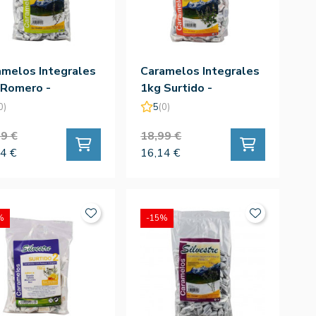
amelos Integrales
Caramelos Integrales
 Romero -
1kg Surtido -
estre
Silvestre
0)
5
(0)
9 €
18,99 €
4 €
16,14 €
%
-15%