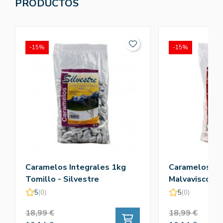
PRODUCTOS
-15%
-15%
Caramelos Integrales 1kg
Caramelos In
Tomillo - Silvestre
Malvavisco - S
5
(0)
5
(0)
18,99 €
18,99 €