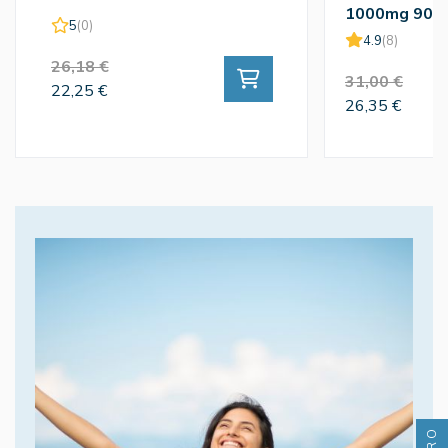
1000mg 90c
5
(0)
4.9
(8)
26,18 €
31,00 €
22,25 €
26,35 €