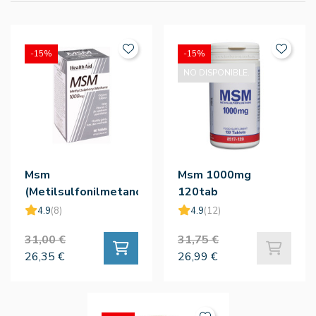
-15%
-15%
NO DISPONIBLE.
Msm
Msm 1000mg
(Metilsulfonilmetano)
120tab
1000mg 90comp
4.9
(8)
4.9
(12)
31,00 €
31,75 €
26,35 €
26,99 €