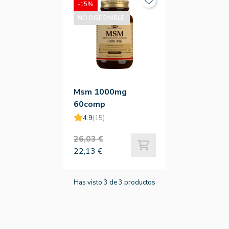
-15%
NO DISPONIBLE.
Msm 1000mg
60comp
4.9
(15)
26,03 €
22,13 €
Has visto 3 de 3 productos