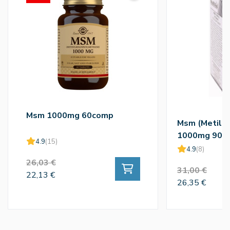
Msm 1000mg 60comp
Msm (Metilsu
1000mg 90c
4.9
(15)
4.9
(8)
26,03 €
31,00 €
22,13 €
26,35 €