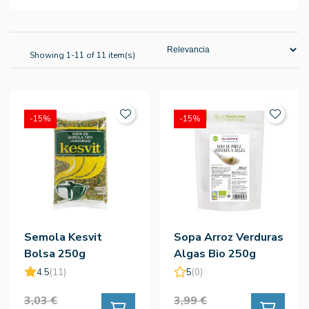
Showing 1-11 of 11 item(s)
-15%
-15%
Semola Kesvit
Sopa Arroz Verduras
Bolsa 250g
Algas Bio 250g
4.5
(11)
5
(0)
3,03 €
3,99 €