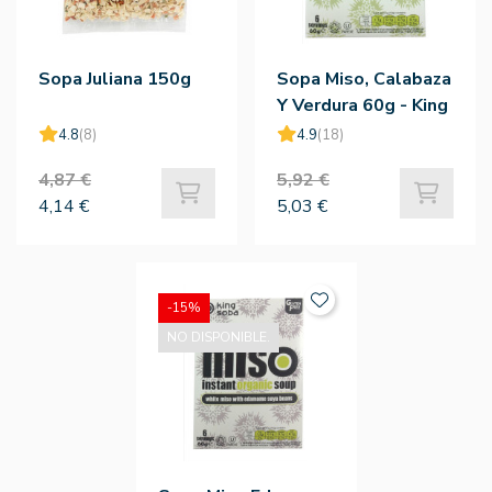
Sopa Juliana 150g
Sopa Miso, Calabaza
Y Verdura 60g - King
Sopa
4.8
(8)
4.9
(18)
4,87 €
5,92 €
4,14 €
5,03 €
-15%
NO DISPONIBLE.