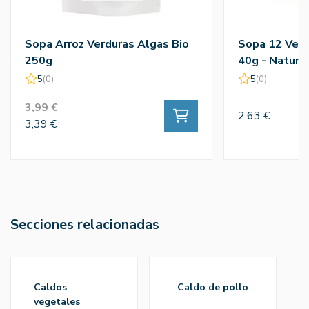
Sopa Arroz Verduras Algas Bio
Sopa 12 Verd
250g
40g - Naturg
5
(0)
5
(0)
3,99 €
2,63 €
3,39 €
Secciones relacionadas
caldos
caldo de pollo
vegetales