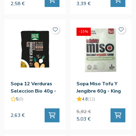
2,58 €
3,39 €
-15%
Sopa 12 Verduras
Sopa Miso Tofu Y
Seleccion Bio 40g -
Jengibre 60g - King
Naturgreen
Sopa
5
(0)
4.8
(12)
5,92 €
2,63 €
5,03 €