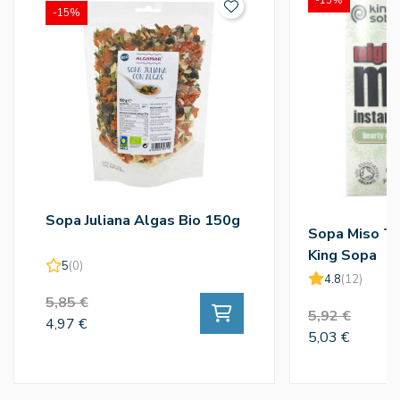
-15%
Sopa Juliana Algas Bio 150g
Sopa Miso To
King Sopa
5
(0)
4.8
(12)
5,85 €
5,92 €
4,97 €
5,03 €