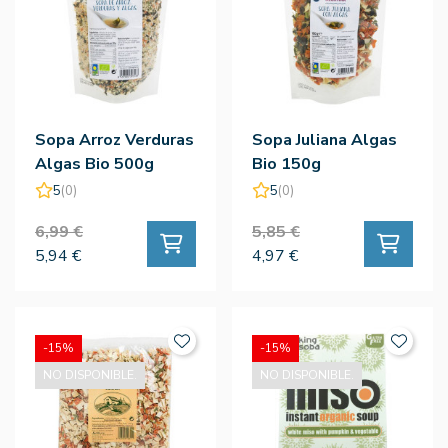
Sopa Arroz Verduras
Sopa Juliana Algas
Algas Bio 500g
Bio 150g
5
(0)
5
(0)
6,99 €
5,85 €
5,94 €
4,97 €
-15%
-15%
NO DISPONIBLE.
NO DISPONIBLE.