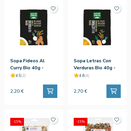
Sopa Fideos Al
Sopa Letras Con
Curry Bio 40g -
Verduras Bio 40g -
Naturgreen
Naturgreen
4.5
(2)
4.8
(4)
2,20 €
2,70 €
-15%
-15%