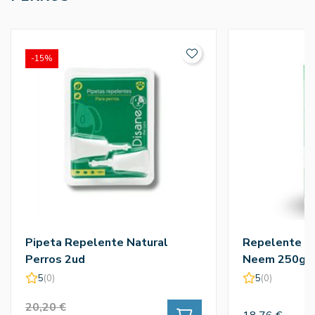
-15%
Pipeta Repelente Natural
Repelente Po
Perros 2ud
Neem 250g
5
(0)
5
(0)
20,20 €