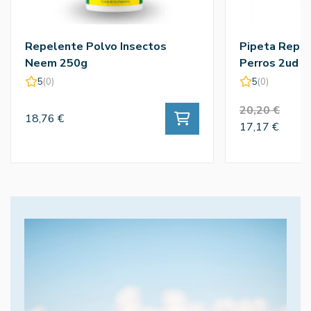
Repelente Polvo Insectos
Pipeta Repel
Neem 250g
Perros 2ud
5
(0)
5
(0)
20,20 €
18,76 €
17,17 €