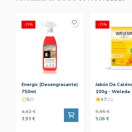
-15%
-15%
Energic (Desengrasante)
Jabón De Calén
750ml
100g - Weleda
5
(0)
4.7
(21)
4,62 €
5,95 €
3,93 €
5,06 €