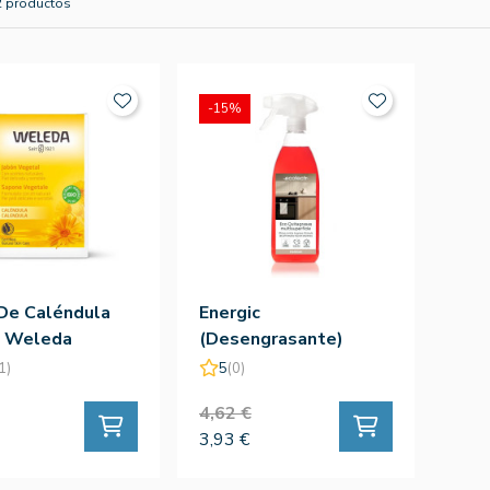
2 productos
-15%
De Caléndula
Energic
- Weleda
(Desengrasante)
750ml
1)
5
(0)
4,62 €
3,93 €