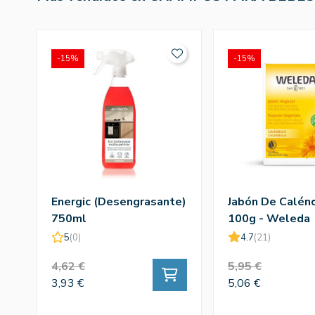
-15%
-15%
Energic (Desengrasante)
Jabón De Calén
750ml
100g - Weleda
5
(0)
4.7
(21)
4,62 €
5,95 €
3,93 €
5,06 €