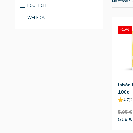
Mostrando 
ECOTECH
WELEDA
-15%
Jabón 
100g 
4.7
(2
5,95 €
5,06 €