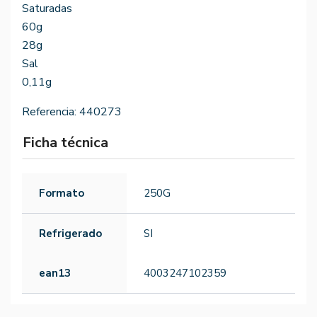
Saturadas
60g
28g
Sal
0,11g
Referencia:
440273
Ficha técnica
Formato
250G
Refrigerado
SI
ean13
4003247102359