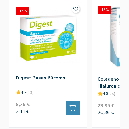
-15%
-15%
Digest Gases 60comp
Colageno+Ac
Hialuronico+V
4.7
(33)
4.8
(25)
8,75 €
23,95 €
7,44 €
20,36 €