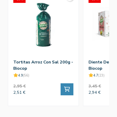
Tortitas Arroz Con Sal 200g -
Diente De Leo
Biocop
Biocop
4.9
(56)
4.7
(23)
2,95 €
3,45 €
2,51 €
2,94 €