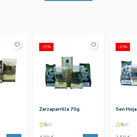
-15%
-15%
Zarzaparrilla 70g
Sen Hoja
5
(0)
5
(0)