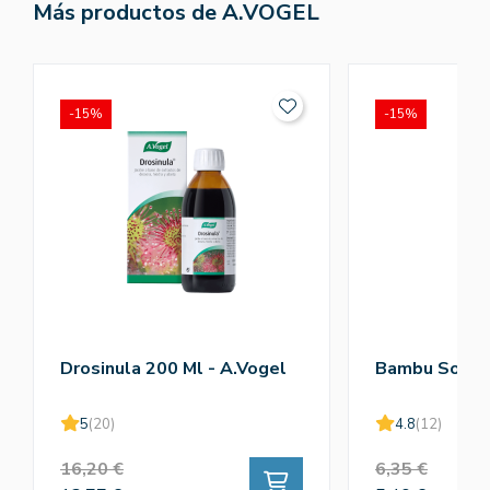
Más productos de A.VOGEL
-15%
-15%
Drosinula 200 Ml - A.Vogel
Bambu Solub
5
(20)
4.8
(12)
16,20 €
6,35 €