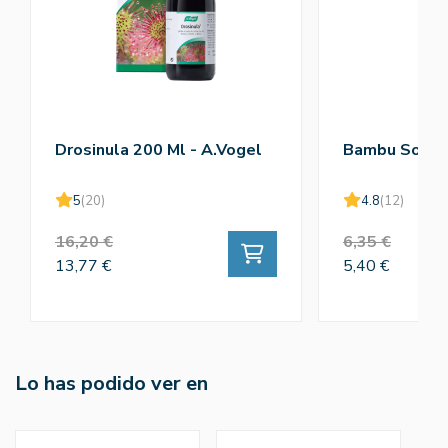
Drosinula 200 Ml - A.Vogel
Bambu Solub
5
(20)
4.8
(12)
16,20 €
6,35 €
13,77 €
5,40 €
Lo has podido ver en