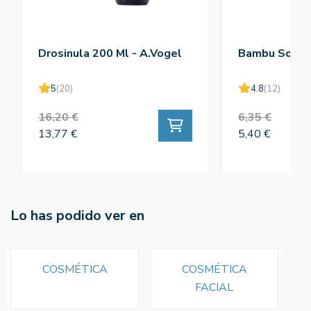
Drosinula 200 Ml - A.Vogel
Bambu Solub
5
(20)
4.8
(12)
16,20 €
6,35 €
13,77 €
5,40 €
Lo has podido ver en
COSMÉTICA
COSMÉTICA
FACIAL