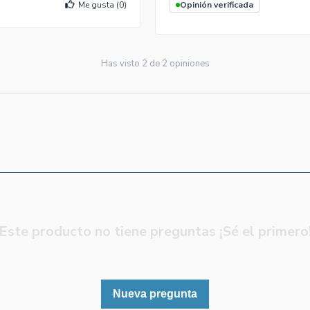
Me gusta (
0
)
Opinión verificada
Has visto
2
de
2
opiniones
Este producto no tiene preguntas ¡Sé el primero
Nueva pregunta