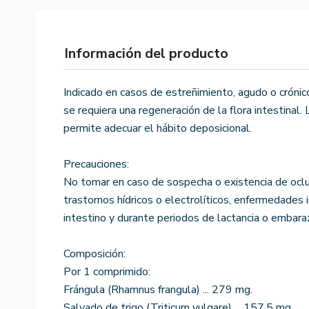
Información del producto
Indicado en casos de estreñimiento, agudo o crónic
se requiera una regeneración de la flora intestinal
permite adecuar el hábito deposicional.
Precauciones:
No tomar en caso de sospecha o existencia de oclusió
trastornos hídricos o electrolíticos, enfermedades
intestino y durante periodos de lactancia o embaraz
Composición:
Por 1 comprimido:
Frángula (Rhamnus frangula) ... 279 mg.
Salvado de trigo (Triticum vulgare) ... 157,5 mg.