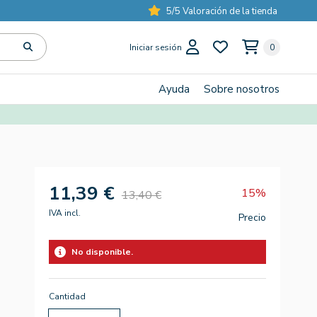
5/5 Valoración de la tienda
Iniciar sesión
0
Ayuda
Sobre nosotros
11,39 €
15%
13,40 €
IVA incl.
Precio
No disponible.
Cantidad