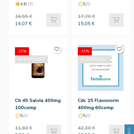
4.8
(19)
5
(0)
16,55 €
17,70 €
14,07 €
15,05 €
-15%
-15%
NO DISPONIBLE.
NO DISPONIBLE.
Ch 45 Salvia 400mg
Cdc 15 Flavonorm
100comp
400mg 60comp
5
(0)
5
(0)
11,60 €
42,30 €