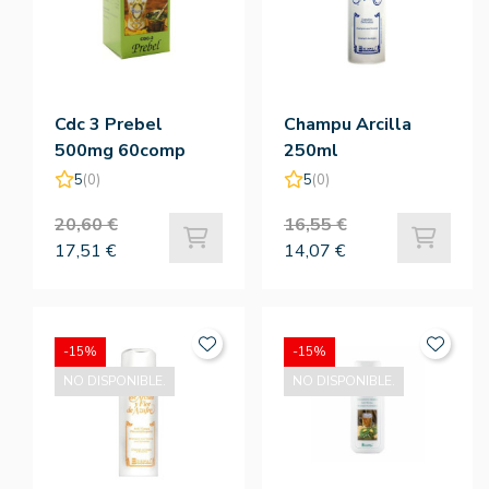
Cdc 3 Prebel
Champu Arcilla
500mg 60comp
250ml
5
(0)
5
(0)
20,60 €
16,55 €
17,51 €
14,07 €
-15%
-15%
NO DISPONIBLE.
NO DISPONIBLE.