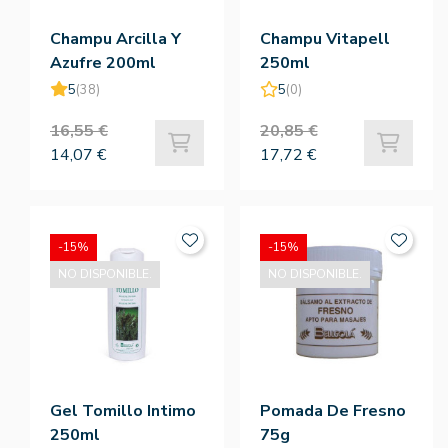
Champu Arcilla Y
Champu Vitapell
Azufre 200ml
250ml
5
(38)
5
(0)
16,55 €
20,85 €
14,07 €
17,72 €
-15%
-15%
NO DISPONIBLE.
NO DISPONIBLE.
Gel Tomillo Intimo
Pomada De Fresno
250ml
75g