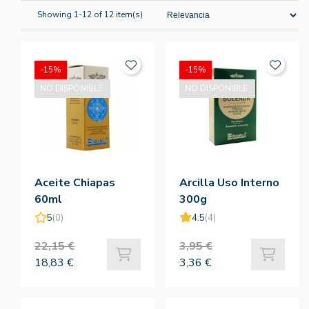
Showing 1-12 of 12 item(s)
-15%
-15%
NO DISPONIBLE.
NO DISPONIBLE.
Aceite Chiapas
Arcilla Uso Interno
60ml
300g
5
(0)
4.5
(4)
22,15 €
3,95 €
18,83 €
3,36 €