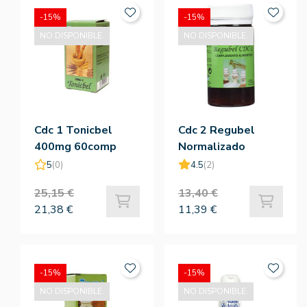
-15%
-15%
NO DISPONIBLE.
NO DISPONIBLE.
Cdc 1 Tonicbel
Cdc 2 Regubel
400mg 60comp
Normalizado
450mg 70comp
5
(0)
4.5
(2)
25,15 €
13,40 €
21,38 €
11,39 €
-15%
-15%
NO DISPONIBLE.
NO DISPONIBLE.