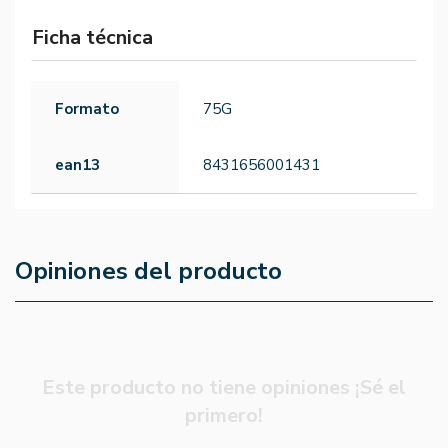
Ficha técnica
Formato
75G
ean13
8431656001431
Opiniones del producto
Este producto no tiene opiniones ¡Sé el
primero!