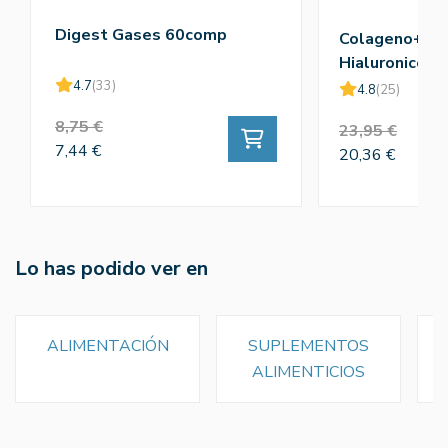
Digest Gases 60comp
Colageno+Ac
Hialuronico+V
4.7
(33)
4.8
(25)
8,75 €
23,95 €
7,44 €
20,36 €
Lo has podido ver en
ALIMENTACIÓN
SUPLEMENTOS
ALIMENTICIOS