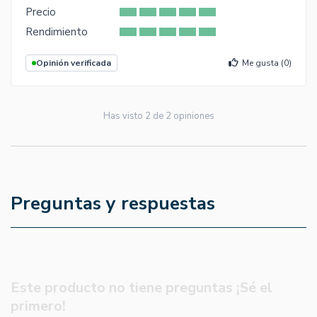
Precio
Rendimiento
Opinión verificada
Me gusta (
0
)
Has visto
2
de
2
opiniones
Preguntas y respuestas
Este producto no tiene preguntas ¡Sé el
primero!