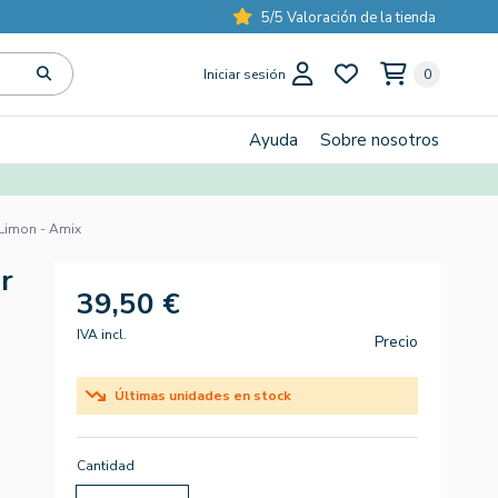
5/5 Valoración de la tienda
Iniciar sesión
0
Ayuda
Sobre nosotros
Limon - Amix
r
39,50 €
IVA incl.
Precio
Últimas unidades en stock
Cantidad