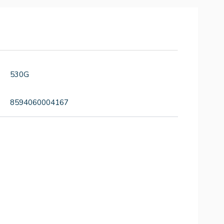
530G
8594060004167