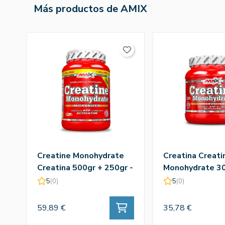
Más productos de AMIX
Creatine Monohydrate
Creatina Creati
Creatina 500gr + 250gr -
Monohydrate 30
Amix
Amix
5
(0)
5
(0)
59,89 €
35,78 €