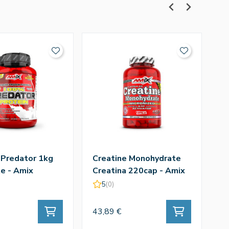
 Predator 1kg
Creatine Monohydrate
Q
e - Amix
Creatina 220cap - Amix
T
A
5
(0)
43,89 €
43