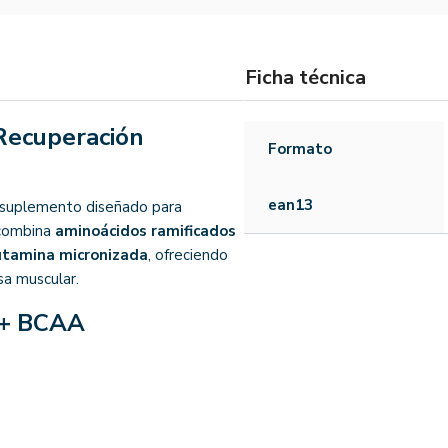
Ficha técnica
Recuperación
Formato
ean13
 suplemento diseñado para
 combina
aminoácidos ramificados
utamina micronizada
, ofreciendo
sa muscular.
 + BCAA