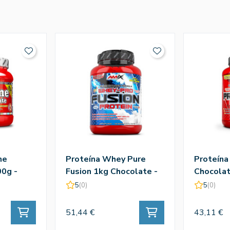
ne
Proteína Whey Pure
Proteína
0g -
Fusion 1kg Chocolate -
Chocolat
Amix
5
(0)
5
(0)
51,44 €
43,11 €