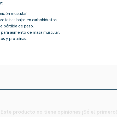
n:
ición muscular.
roteínas bajas en carbohidratos.
e pérdida de peso.
a para aumento de masa muscular.
os y proteínas.
Este producto no tiene opiniones ¡Sé el primero!