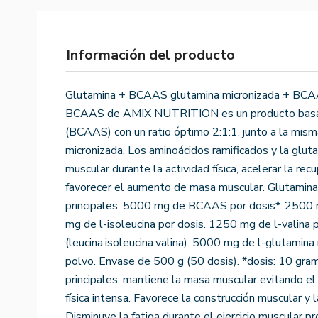
Información del producto
Glutamina + BCAAS glutamina micronizada + BCAAS
BCAAS de AMIX NUTRITION es un producto basad
(BCAAS) con un ratio óptimo 2:1:1, junto a la mism
micronizada. Los aminoácidos ramificados y la glu
muscular durante la actividad física, acelerar la recu
favorecer el aumento de masa muscular. Glutamina
principales: 5000 mg de BCAAS por dosis*. 2500 m
mg de l-isoleucina por dosis. 1250 mg de l-valina p
(leucina:isoleucina:valina). 5000 mg de l-glutamina
polvo. Envase de 500 g (50 dosis). *dosis: 10 gr
principales: mantiene la masa muscular evitando el
física intensa. Favorece la construcción muscular y la
Disminuye la fatiga durante el ejercicio muscular 