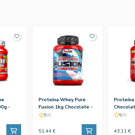
ne
Proteína Whey Pure
Proteína
0g -
Fusion 1kg Chocolate -
Chocolat
Amix
5
(0)
5
(0)
51,44 €
43,11 €