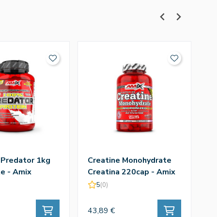
 Predator 1kg
Creatine Monohydrate
Q
e - Amix
Creatina 220cap - Amix
T
A
5
(0)
43,89 €
43