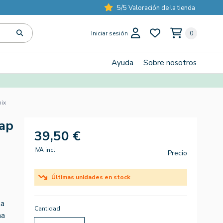
5/5 Valoración de la tienda
Iniciar sesión
0
Ayuda
Sobre nosotros
ix
ap
39,50 €
IVA incl.
Precio
Últimas unidades en stock
ta
Cantidad
na