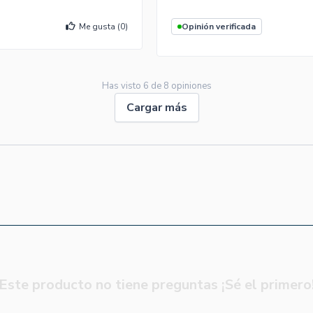
Me gusta (
0
)
Opinión verificada
Has visto
6
de
8
opiniones
Cargar más
Este producto no tiene preguntas ¡Sé el primero