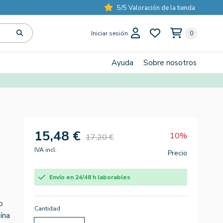
5/5 Valoración de la tienda
Iniciar sesión
0
Ayuda
Sobre nosotros
15,48 €
10%
17,20 €
IVA incl.
Precio
Envío en 24/48 h laborables
o
Cantidad
ína