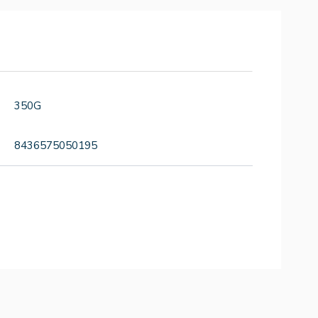
350G
8436575050195