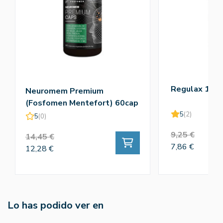
Regulax 100
Neuromem Premium
(Fosfomen Mentefort) 60cap
5
(2)
5
(0)
9,25 €
14,45 €
7,86 €
12,28 €
Lo has podido ver en